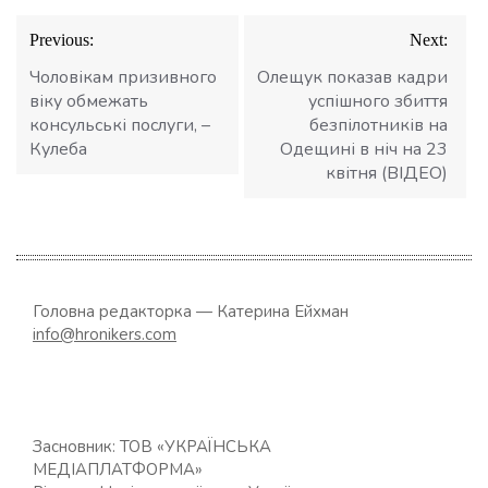
Навігація
Previous:
Next:
записів
Чоловікам призивного
Олещук показав кадри
віку обмежать
успішного збиття
консульські послуги, –
безпілотників на
Кулеба
Одещині в ніч на 23
квітня (ВІДЕО)
Головна редакторка — Катерина Ейхман
info@hronikers.com
Засновник: ТОВ «УКРАЇНСЬКА
МЕДІАПЛАТФОРМА»