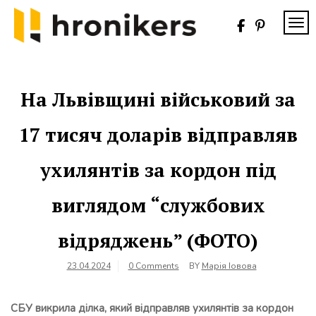
Skip
to
TOG
content
Хронікерс
Інформаційний
знак якості
На Львівщині військовий за
17 тисяч доларів відправляв
ухилянтів за кордон під
виглядом “службових
відряджень” (ФОТО)
23.04.2024
0 Comments
BY
Марія Іовова
СБУ викрила ділка, який відправляв ухилянтів за кордон