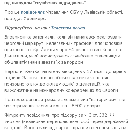
під виглядом “службових відряджень”
Про це
повідомляє
Управління СБУ у Львівській області,
передає Хронікерс.
Підписуйтесь на наш
Телеграм-канал
Зловмисника затримали, коли він намагався реалізувати
черговий маршрут “нелегальних трафіків” для чоловіків
призовного віку. Йдеться про 54-річного військового зі
Львівщини, який користуючись службовим становищем
обіцяв втікачам вивезти їх за кордон.
Вартість “квитка” на втечу він оцінив у 17 тисяч доларів з
людини. За ці кошти він обіцяв включити чоловіків
призовного віку до складу однієї з делегацій, яка
виїжджатиме на міжнародну конференцію до Європи.
Правоохоронці затримали зловмисника “на гарячому” під
час отримання частини коштів – 8500 доларів.
Фігуранту повідомили про підозру за ч. 3 ст. 332 КК
України (незаконне переправлення осіб через державний
кордон). Його взяли під варту з правом внесення застави.