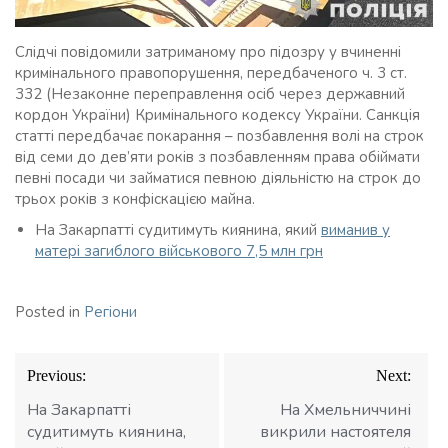
Слідчі повідомили затриманому про підозру у вчиненні
кримінального правопорушення, передбаченого ч. 3 ст.
332 (Незаконне переправлення осіб через державний
кордон України) Кримінального кодексу України. Санкція
статті передбачає покарання – позбавлення волі на строк
від семи до дев’яти років з позбавленням права обіймати
певні посади чи займатися певною діяльністю на строк до
трьох років з конфіскацією майна.
На Закарпатті судитимуть киянина, який
виманив у
матері загиблого військового 7,5 млн грн
Posted in
Регіони
Навігація
Previous:
Next:
записів
На Закарпатті
На Хмельниччині
судитимуть киянина,
викрили настоятеля