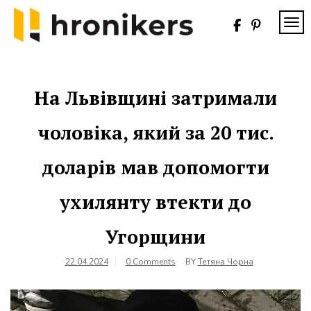
Skip
to
TOG
content
Хронікерс
Інформаційний
знак якості
На Львівщині затримали
чоловіка, який за 20 тис.
доларів мав допомогти
ухилянту втекти до
Угорщини
22.04.2024
0 Comments
BY
Тетяна Чорна