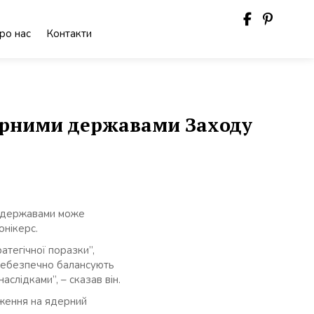
ро нас
Контакти
дерними державами Заходу
и державами може
онікерс.
атегічної поразки”,
 небезпечно балансують
слідками”, – сказав він.
еження на ядерний