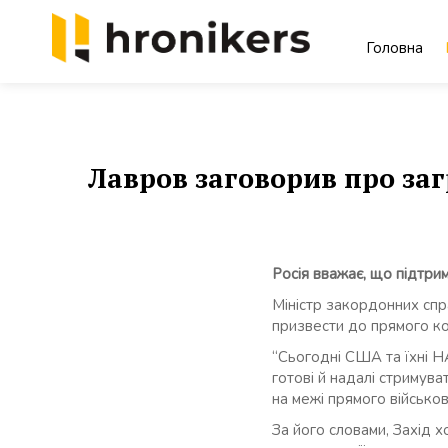
Skip
to
Головна
content
Хронікерс
Інформаційний знак якості
Лавров заговорив про за
Росія вважає, що підтри
Міністр закордонних спр
призвести до прямого ко
“Сьогодні США та їхні НА
готові й надалі стримув
на межі прямого військо
За його словами, Захід 