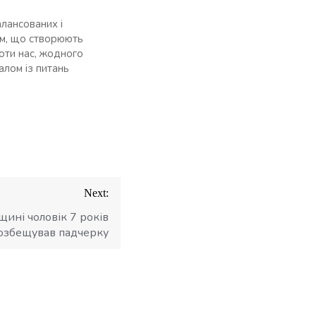
лансованих і
ем, що створюють
роти нас, жодного
лом із питань
Next:
ині чоловік 7 років
озбещував падчерку