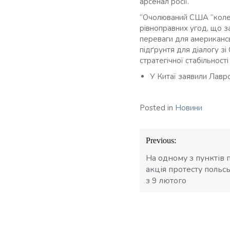
арсенал росії.
“Очолюваний США “колек
рівноправних угод, що з
переваги для американсь
підґрунтя для діалогу з
стратегічної стабільності 
У Китаї заявили Лавр
Posted in
Новини
Навігація
Previous:
записів
На одному з пунктів 
акція протесту польс
з 9 лютого