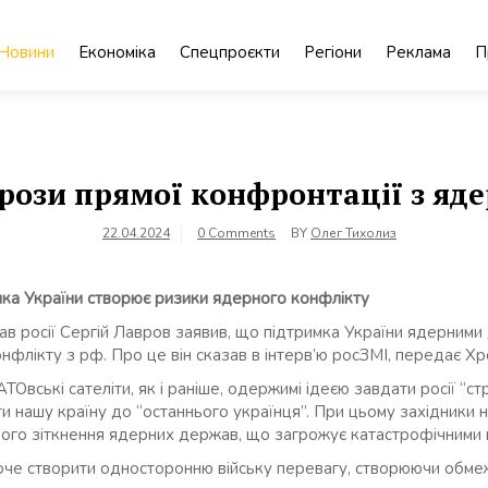
Новини
Економіка
Спецпроєкти
Регіони
Реклама
П
грози прямої конфронтації з я
22.04.2024
0 Comments
BY
Олег Тихолиз
мка України створює ризики ядерного конфлікту
ав росії Сергій Лавров заявив, що підтримка України ядерним
нфлікту з рф. Про це він сказав в інтерв’ю росЗМІ, передає Хр
ТОвські сателіти, як і раніше, одержимі ідеєю завдати росії
“стр
ати нашу країну до “останнього українця”. При цьому західники
вого зіткнення ядерних держав, що загрожує катастрофічними на
хоче створити односторонню війську перевагу, створюючи обм