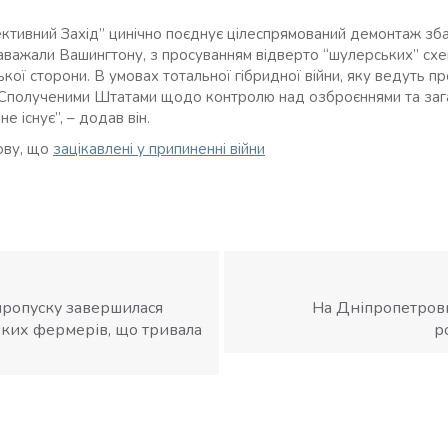
тивний Захід” цинічно поєднує цілеспрямований демонтаж зба
аважали Вашингтону, з просуванням відверто “шулерських” сх
кої сторони. В умовах тотальної гібридної війни, яку ведуть п
і Сполученими Штатами щодо контролю над озброєннями та зага
не існує”, – додав він.
ову, що
зацікавлені у припиненні війни
пропуску завершилася
На Дніпропетровщ
ьких фермерів, що тривала
р