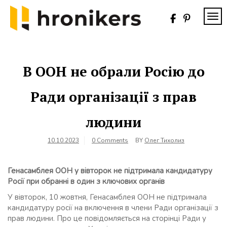
Skip
to
TOG
content
Хронікерс
Інформаційний
знак якості
В ООН не обрали Росію до
Ради організації з прав
людини
10.10.2023
0 Comments
BY
Олег Тихолиз
Генасамблея ООН у вівторок не підтримала кандидатуру
Росії при обранні в один з ключових органів
У вівторок, 10 жовтня, Генасамблея ООН не підтримала
кандидатуру росії на включення в члени Ради організації з
прав людини. Про це повідомляється на сторінці Ради у