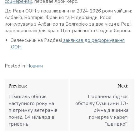
соцмережах
, передає Хронікерс.
До Ради ООН з прав людини на 2024-2026 роки увійшли:
Албанія, Болгарія, Франція та Нідерланди. Росія
конкурувала з Албанією та Болгарією за два місця в Раді,
зарезервовані для країн Центральної та Східної Європи.
Зеленський на Радбезі
закликав до реформування
ООН
.
Posted in
Новини
Навігація
Previous:
Next:
записів
Шмигаль обіцяє
Поранена під час
наступного року на
обстрілу Сумщини 13-
підтримку ветеранів
річна дівчинка
понад 14 мільярдів
померла у кареті
гривень
“швидкої”