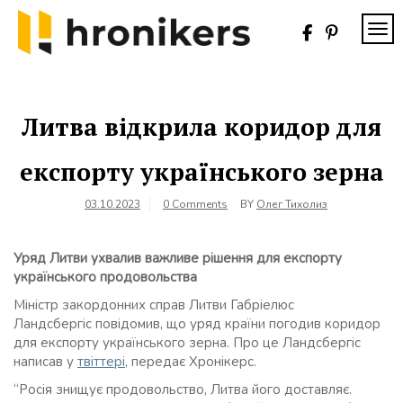
Skip
to
TOG
content
Хронікерс
Інформаційний
знак якості
Литва відкрила коридор для
експорту українського зерна
03.10.2023
0 Comments
BY
Олег Тихолиз
Уряд Литви ухвалив важливе рішення для експорту
українського продовольства
Міністр закордонних справ Литви Габріелюс
Ландсбергіс повідомив, що уряд країни погодив коридор
для експорту українського зерна. Про це Ландсбергіс
написав у
твіттері
, передає Хронікерс.
“Росія знищує продовольство, Литва його доставляє.