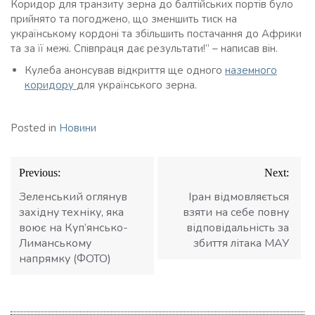
Коридор для транзиту зерна до балтійських портів було
прийнято та погоджено, що зменшить тиск на
українському кордоні та збільшить постачання до Африки
та за її межі. Співпраця дає результати!” – написав він.
Кулеба анонсував відкриття ще одного
наземного
коридору
для українського зерна.
Posted in
Новини
Навігація
Previous:
Next:
записів
Зеленський оглянув
Іран відмовляється
західну техніку, яка
взяти на себе повну
воює на Куп’янсько-
відповідальність за
Лиманському
збиття літака МАУ
напрямку (ФОТО)