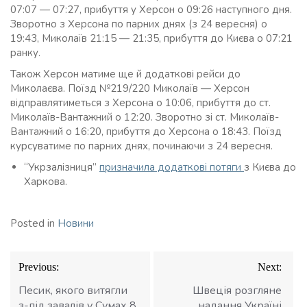
07:07 — 07:27, прибуття у Херсон о 09:26 наступного дня.
Зворотно з Херсона по парних днях (з 24 вересня) о
19:43, Миколаїв 21:15 — 21:35, прибуття до Києва о 07:21
ранку.
Також Херсон матиме ще й додаткові рейси до
Миколаєва. Поїзд №219/220 Миколаїв — Херсон
відправлятиметься з Херсона о 10:06, прибуття до ст.
Миколаїв-Вантажний о 12:20. Зворотно зі ст. Миколаїв-
Вантажний о 16:20, прибуття до Херсона о 18:43. Поїзд
курсуватиме по парних днях, починаючи з 24 вересня.
“Укрзалізниця”
призначила додаткові потяги
з Києва до
Харкова.
Posted in
Новини
Навігація
Previous:
Next:
записів
Песик, якого витягли
Швеція розгляне
з-під завалів у Сумах 8
надання Україні