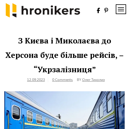
Skip
to
TOG
content
Хронікерс
Інформаційний
знак якості
З Києва і Миколаєва до
Херсона буде більше рейсів, –
“Укрзалізниця”
12.09.2023
0 Comments
BY
Олег Тихолиз