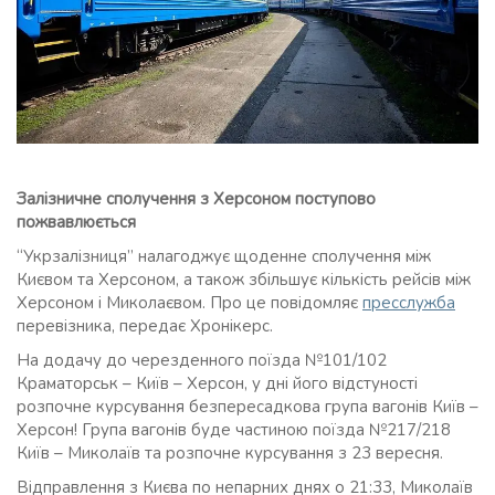
Залізничне сполучення з Херсоном поступово
пожвавлюється
“Укрзалізниця” налагоджує щоденне сполучення між
Києвом та Херсоном, а також збільшує кількість рейсів між
Херсоном і Миколаєвом. Про це повідомляє
пресслужба
перевізника, передає Хронікерс.
На додачу до черезденного поїзда №101/102
Краматорськ – Київ – Херсон, у дні його відстуності
розпочне курсування безпересадкова група вагонів Київ –
Херсон! Група вагонів буде частиною поїзда №217/218
Київ – Миколаїв та розпочне курсування з 23 вересня.
Відправлення з Києва по непарних днях о 21:33, Миколаїв