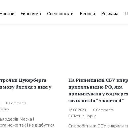
Новини
Економіка
Спецпроєкти
Регіони
Реклама
П
отролив Цукерберга
На Рівненщині СБУ вик
ідмову битися з ним у
прихильницю РФ, яка
принижувала у соцмере
захисників “Азовсталі”
0 Comments
холиз
16.08.2023
0 Comments
BY
Тетяна Чорна
льярдерів Маска і
га може так і не відбутися
Співробітники СБУ викрили т