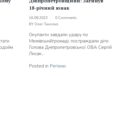
кому
Дніпропетровщини: Загинув
18-річний юнак
16.08.2023
0 Comments
BY
Олег Тихолиз
Окупанти завдали удару по
стати
Межівськійгромаді, постраждали діти
водойм
Голова Дніпропетровської ОВА Сергій
Лисак...
Posted in
Регіони