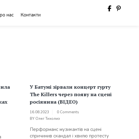
ро нас
Контакти
рила
У Батумі зірвали концерт гурту
The Killers через появу на сцені
жах
росіянина (ВІДЕО)
16.08.2023
0 Comments
BY
Олег Тихолиз
Перформанс музикантів на сцені
спричинив скандал і хвилю протесту
а