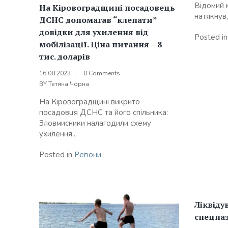
Відомий 
На Кіровоградщині посадовець
натякнув,
ДСНС допомагав “клепати”
довідки для ухилення від
Posted i
мобілізації. Ціна питання – 8
тис. доларів
16.08.2023
0 Comments
BY
Тетяна Чорна
На Кіровоградщині викрито
посадовця ДСНС та його спільника:
Зловмисники налагодили схему
ухилення...
Posted in
Регіони
Ліквіду
спецназ