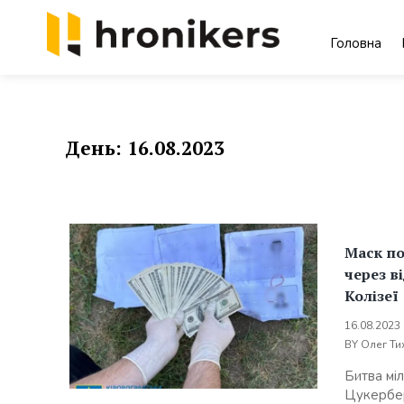
Skip
to
Головна
content
Хронікерс
Інформаційний знак якості
День:
16.08.2023
Маск п
через в
Колізеї
16.08.2023
BY
Олег Ти
Битва мі
Цукербер