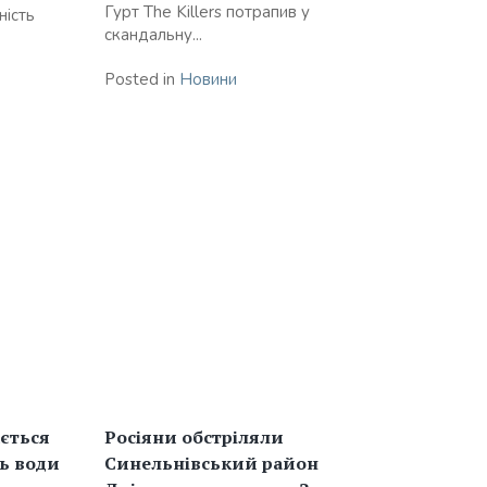
Гурт The Killers потрапив у
ність
скандальну...
Posted in
Новини
ається
Росіяни обстріляли
нь води
Синельнівський район