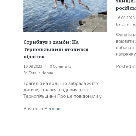
знищил
російсь
16.08.2023
BY
Олег Ти
Фанати м
воювати 
Стрибнув з дамби: На
побачать
Тернопільщині втопився
напрямку.
підліток
Posted i
16.08.2023
0 Comments
BY
Тетяна Чорна
Трагедія на воді, що забрала життя
дитини, сталася в одному з сіл
Тернопільщини Про це повідомили у...
Posted in
Регіони