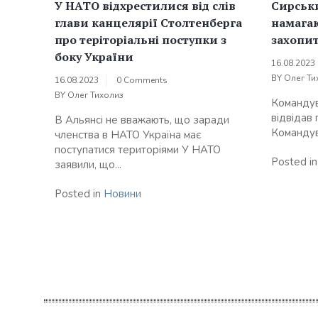
У НАТО відхрестилися від слів
Сирськи
глави канцелярії Столтенберга
намагаю
про теріторіальні поступки з
захопит
боку України
16.08.2023
BY
Олег Ти
16.08.2023
0 Comments
BY
Олег Тихолиз
Командув
відвідав
В Альянсі не вважають, що заради
Командува
членства в НАТО Україна має
поступатися територіями У НАТО
Posted i
заявили, що...
Posted in
Новини