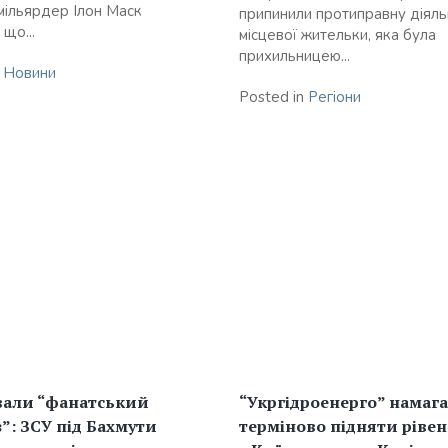
мільярдер Ілон Маск
припинили протиправну діяль
 що...
місцевої жительки, яка була
прихильницею...
n
Новини
Posted in
Регіони
вали “фанатський
“Укргідроенерго” намаг
”: ЗСУ під Бахмути
терміново підняти ріве