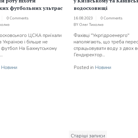
и роту піхоти
у Київському та Канівсь
ких футбольних ультрас
водосховищі
0 Comments
16.08.2023
0 Comments
холиз
BY
Олег Тихолиз
осковського ЦСКА приїхали
Фахівці "Укргідроенерго"
з Україною і більше не
наполягають, що треба пере
 футбол На Бахмутському
спрацьовувати воду з двох 
..
Гендиректор...
n
Новини
Posted in
Новини
Навігація
Старіші записи