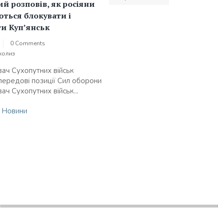
за
й розповів, як росіяни
записами
ться блокувати і
и Куп’янськ
0 Comments
холиз
ач Сухопутних військ
 передові позиції Сил оборони
ч Сухопутних військ...
n
Новини