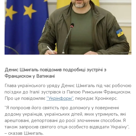
Денис Шмигаль повідомив подробиці зустрічі з
Франциском у Ватикані
Глава українського уряду Денис Шмигаль під час робочою
поїздки до Італії зустрівся із Папою Римським Франциском.
Про це повідомляє
“Укрінформ”
, передає Хронікерс.
“Я попросив його святість про допомогу у поверненні
додому українців, українських дітей, яких утримують, які
арештовані, депортовані до росії злочинним способом. Я
також запросив святого отця особисто відвідати Україну”,
– сказав Шмигаль.