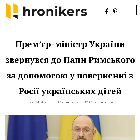
Skip
to
TOG
content
Хронікерс
Інформаційний
знак якості
Прем’єр-міністр України
звернувся до Папи Римського
за допомогою у поверненні з
Росії українських дітей
27.04.2023
0 Comments
BY
Олег Тихолиз