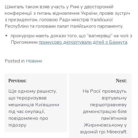
Шмигаль також взяв участь у Римі у двосторонній
конференції з питань відновлення України, провів зустріч
з президентом, головою Ради міністрів Італійської
Республіки та головами палат італійського парламенту.
прокурори мають докази того, що “вагнерівці” на чолі з
Пригожиним
примусово депортували дітей з Бахмута
.
Posted in
Новини
Навігація
Previous:
Next:
записів
Ще одному рашисту,
На Росії проведуть
що тероризував
віртуальну
мешканців Київщини
першотравневу
під час окупації,
демонстрацію біля
повідомлено про
пам’ятника
підозру
Жириновському у
відомій грі Minecraft