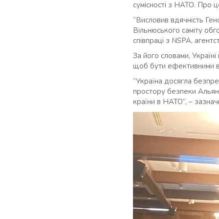
сумісності з НАТО. Про ц
“Висловив вдячність Ген
Вільнюського саміту обг
співпраці з NSPA, агентс
За його словами, Україні 
щоб бути ефективними в
“Україна досягла безпре
простору безпеки Альянс
країни в НАТО”, – зазнач