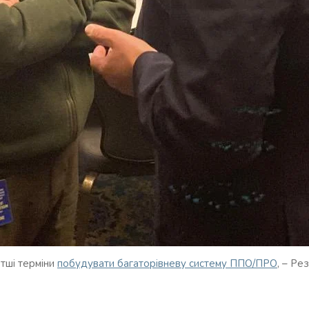
отші терміни
побудувати багаторівневу систему ППО/ПРО
, – Ре