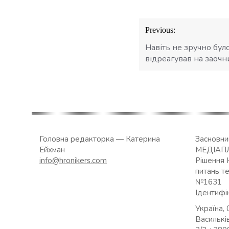
Навігація
Previous:
записів
Навіть не зручно бул
відреагував на заочн
Головна редакторка — Катерина
Засновн
Ейхман
МЕДІАП
info@hronikers.com
Рішення 
питань т
№1631
Ідентифі
Україна, 
Васильків