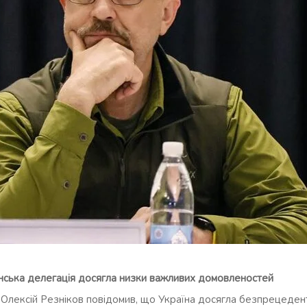
їнська делегація досягла низки важливих домовленостей
 Олексій Резніков повідомив, що Україна досягла безпрецеден