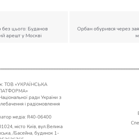
о без цього: Буданов
Орбан обурився через зая
ий арешт у Москві
м
ик: ТОВ «УКРАЇНСЬКА
ЛАТФОРМА»
Національної ради України з
елебачення і радіомовлення
катор медіа: R40-06400
Спе
01024, місто Київ, вул.Велика
ська, /Басейна, будинок 1-