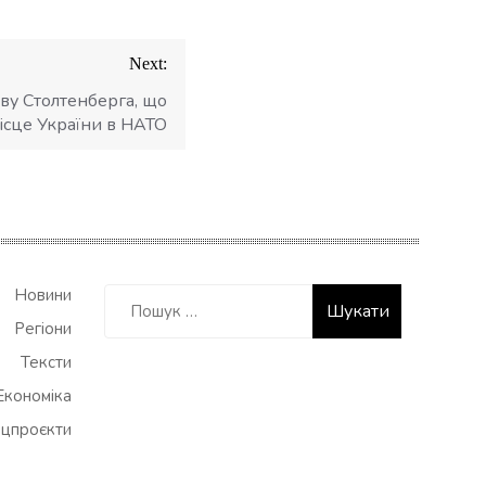
Next:
ву Столтенберга, що
ісце України в НАТО
Пошук:
Новини
Регіони
Тексти
Економіка
цпроєкти