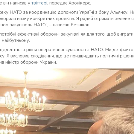
е він написав у
твіттері
, передає Хронікерс.
секу НАТО за координацію допомоги Україні з боку Альянсу. 
оворили низку конкретних проектів. Я радий отримати зелене св
твом закупівель НАТО”, – написав Резніков.
потрібні ефективні оборонні закупівлі як для того, щоб виграти в
 майбутньому.
цедентного рівня оперативної сумісності з НАТО. Ми де-факто
у. Я висловив сподівання, що це пришвидшить політичні рішенн
ив міністр оборони України.