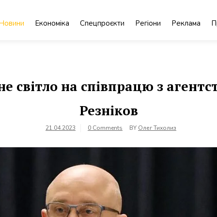
Новини
Економіка
Спецпроєкти
Регіони
Реклама
П
е світло на співпрацю з агентс
Резніков
21.04.2023
0 Comments
BY
Олег Тихолиз