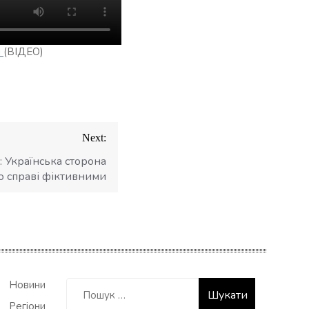
і
(ВІДЕО)
Next:
і: Українська сторона
о справі фіктивними
Пошук:
Новини
Регіони