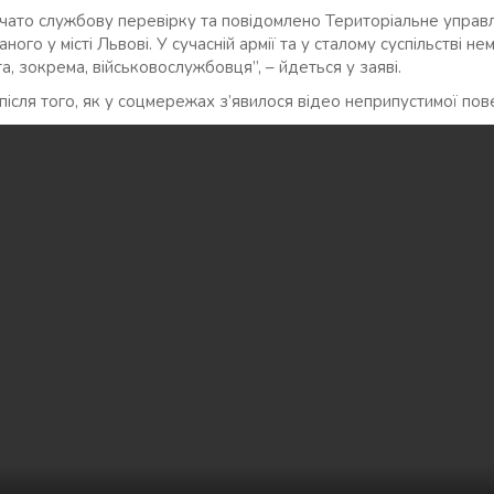
чато службову перевірку та повідомлено Територіальне упра
ого у місті Львові. У сучасній армії та у сталому суспільстві н
та, зокрема, військовослужбовця”, – йдеться у заяві.
після того, як у соцмережах з’явилося відео неприпустимої пов