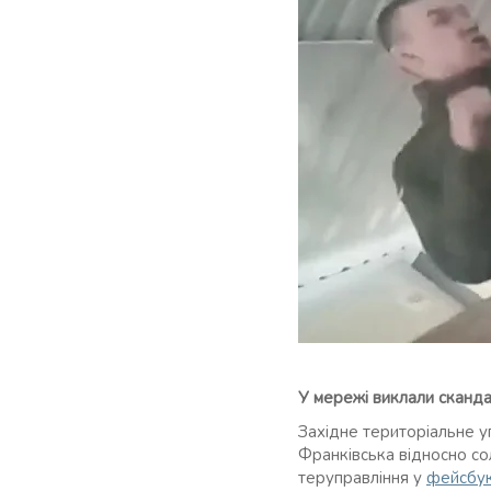
У мережі виклали сканда
Західне територіальне у
Франківська відносно сол
теруправління у
фейсбу