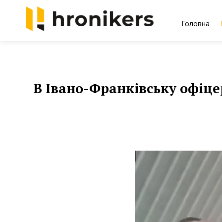
Skip
to
Головна
content
Хронікерс
Інформаційний знак якості
В Івано-Франківську офіце