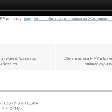
 ДБР розслідує
інцидент із побиттям строковика на Житомирщин
ми тисяч військових
Збиття літака МАУ в Іран
 безвісти
вважає суди п
ик: ТОВ «УКРАЇНСЬКА
ЛАТФОРМА»