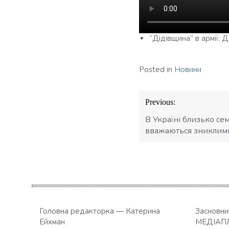
“Дідівщина” в армії:
Posted in
Новини
Навігація
Previous:
записів
В Україні близько се
вважаються зниклими
Головна редакторка — Катерина
Засновн
Ейхман
МЕДІАП