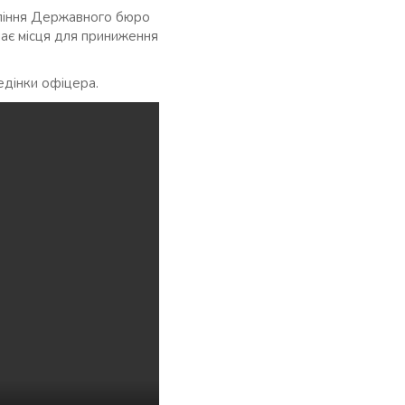
вління Державного бюро
емає місця для приниження
едінки офіцера.