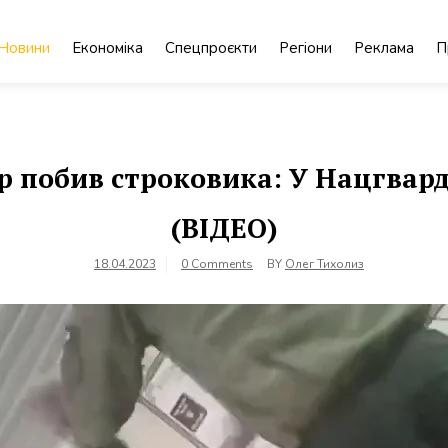
Новини
Економіка
Спецпроєкти
Регіони
Реклама
П
р побив строковика: У Нацгвард
(ВІДЕО)
18.04.2023
0 Comments
BY
Олег Тихолиз