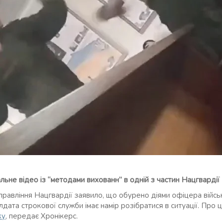
льне відео із “методами вихованн” в одній з частин Нацгвардії
правління Нацгвардії заявило, що обурено діями офіцера військ
дата строкової служби імає намір розібратися в ситуації. Про ц
ку
, передає Хронікерс.