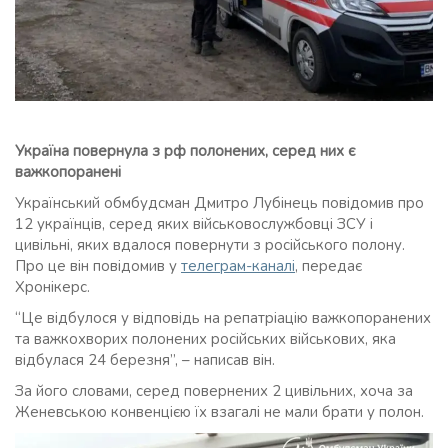
Україна повернула з рф полонених, серед них є
важкопоранені
Український обмбудсман Дмитро Лубінець повідомив про
12 українців, серед яких військовослужбовці ЗСУ і
цивільні, яких вдалося повернути з російського полону.
Про це він повідомив у
телеграм-каналі
, передає
Хронікерс.
“Це відбулося у відповідь на репатріацію важкопоранених
та важкохворих полонених російських військових, яка
відбулася 24 березня”, – написав він.
За його словами, серед повернених 2 цивільних, хоча за
Женевською конвенцією їх взагалі не мали брати у полон.