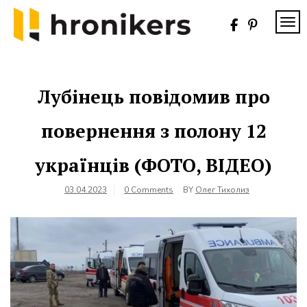
Skip
to
TOG
content
Хронікерс
Інформаційний
знак якості
Лубінець повідомив про
повернення з полону 12
українців (ФОТО, ВІДЕО)
03.04.2023
0 Comments
BY
Олег Тихолиз