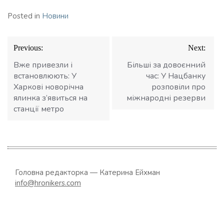
Posted in
Новини
Навігація
Previous:
Next:
записів
Вже привезли і
Більші за довоєнний
встановлюють: У
час: У Нацбанку
Харкові новорічна
розповіли про
ялинка з’явиться на
міжнародні резерви
станції метро
Головна редакторка — Катерина Ейхман
info@hronikers.com