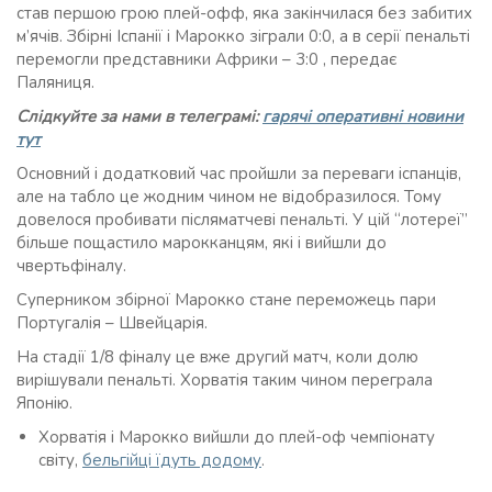
став першою грою плей-офф, яка закінчилася без забитих
м’ячів. Збірні Іспанії і Марокко зіграли 0:0, а в серії пенальті
перемогли представники Африки – 3:0 , передає
Паляниця.
Слідкуйте за нами в телеграмі:
гарячі оперативні новини
тут
Основний і додатковий час пройшли за переваги іспанців,
але на табло це жодним чином не відобразилося. Тому
довелося пробивати післяматчеві пенальті. У цій “лотереї”
більше пощастило марокканцям, які і вийшли до
чвертьфіналу.
Суперником збірної Марокко стане переможець пари
Португалія – Швейцарія.
На стадії 1/8 фіналу це вже другий матч, коли долю
вирішували пенальті. Хорватія таким чином переграла
Японію.
Хорватія і Марокко вийшли до плей-оф чемпіонату
світу,
бельгійці їдуть додому
.