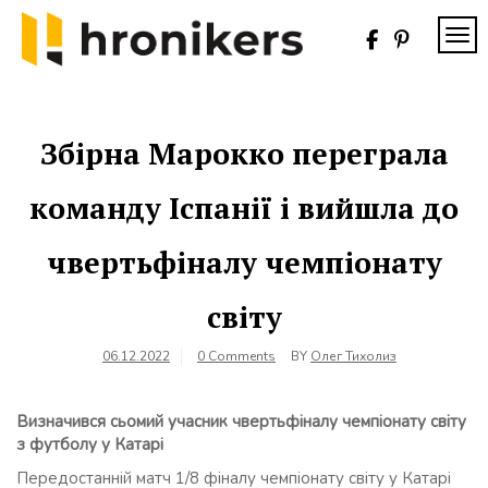
Skip
to
TOG
content
Хронікерс
Інформаційний
знак якості
Збірна Марокко переграла
команду Іспанії і вийшла до
чвертьфіналу чемпіонату
світу
06.12.2022
0 Comments
BY
Олег Тихолиз
Визначився сьомий учасник чвертьфіналу чемпіонату світу
з футболу у Катарі
Передостанній матч 1/8 фіналу чемпіонату світу у Катарі