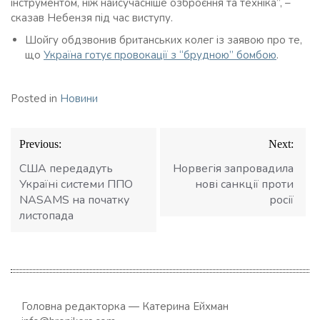
інструментом, ніж найсучасніше озброєння та техніка”, –
сказав Небензя під час виступу.
Шойгу обдзвонив британських колег із заявою про те,
що
Україна готує провокації з “брудною” бомбою
.
Posted in
Новини
Навігація
Previous:
Next:
записів
США передадуть
Норвегія запровадила
Україні системи ППО
нові санкції проти
NASAMS на початку
росії
листопада
Головна редакторка — Катерина Ейхман