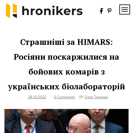
Skip
to
TOG
content
Хронікерс
Інформаційний
знак якості
Страшніші за HIMARS:
Росіяни поскаржилися на
бойових комарів з
українських біолабораторій
28.10.2022
0 Comments
BY
Олег Тихолиз