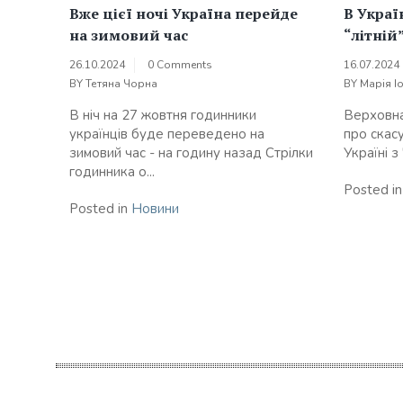
Вже цієї ночі Україна перейде
В Украї
на зимовий час
“літній”
26.10.2024
0 Comments
16.07.2024
BY
Тетяна Чорна
BY
Марія І
В ніч на 27 жовтня годинники
Верховна
українців буде переведено на
про скас
зимовий час - на годину назад Стрілки
Україні з 
годинника о...
Posted i
Posted in
Новини