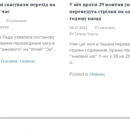
ні скасували перехід на
У ніч проти 29 жовтня у
 час
переведуть стрілки на о
годину назад
0 Comments
овова
28.10.2023
0 Comments
BY
Тетяна Чорна
 Рада ухвалила постанову
ування переведення часу в
Уже цієї ночі в Україні перев
"зимового" на "літній" "За"...
стрілки годинників. Країна п
"зимовий час" У ніч з 28 на 2
n
Головне
,
Новини
о...
Posted in
Новини