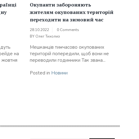
країнці
Окупанти забороняють
дну
жителям окупованих територій
переходити на зимовий час
28.10.2022
0 Comments
BY
Олег Тихолиз
едуть
Мешканців тимчасово окупованих
ерейде на
територій попередили, щоб вони не
9 жовтня
переводили годинники Так звана...
Posted in
Новини