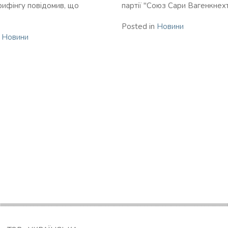
брифінгу повідомив, що
партії "Союз Сари Вагенкнехт"
Posted in
Новини
n
Новини