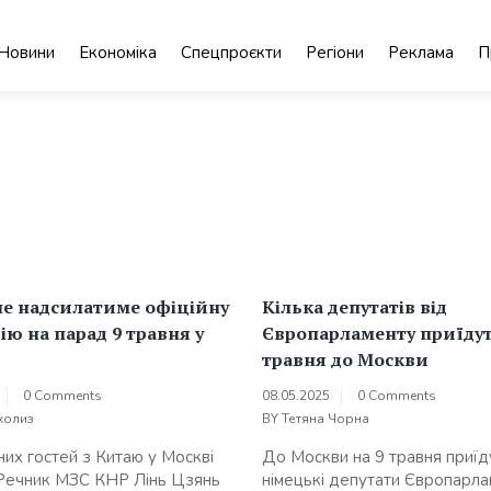
Новини
Економіка
Спецпроєкти
Регіони
Реклама
П
не надсилатиме офіційну
Кілька депутатів від
ію на парад 9 травня у
Європарламенту приїдут
травня до Москви
0 Comments
08.05.2025
0 Comments
холиз
BY
Тетяна Чорна
них гостей з Китаю у Москві
До Москви на 9 травня приїд
Речник МЗС КНР Лінь Цзянь
німецькі депутати Європарла