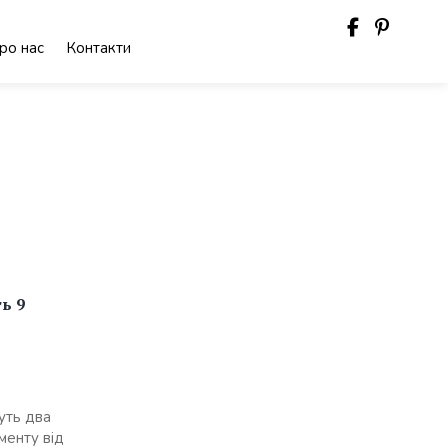
ро нас
Контакти
ь 9
уть два
менту від