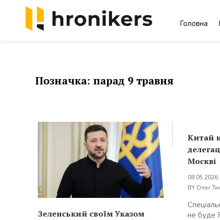
Skip
to
Головна
content
Хронікерс
Інформаційний знак якості
Позначка:
парад 9 травня
Китай 
делегац
Москві
08.05.2026
BY
Олег Ти
Спеціаль
Зеленський своїм Указом
не буде 