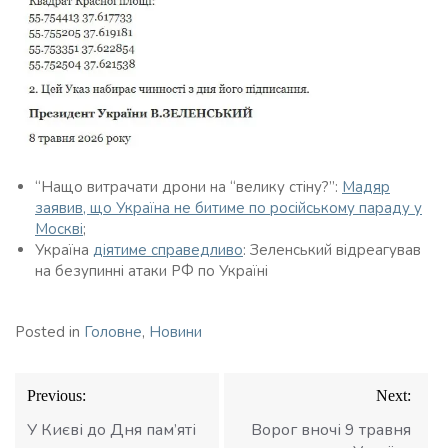
“Нащо витрачати дрони на “велику стіну?”:
Мадяр
заявив, що Україна не битиме по російському параду у
Москві
;
Україна
діятиме справедливо
: Зеленський відреагував
на безупинні атаки РФ по Україні
Posted in
Головне
,
Новини
Навігація
Previous:
Next:
записів
У Києві до Дня пам’яті
Ворог вночі 9 травня