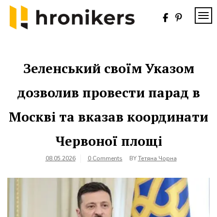
Skip
to
TOG
content
Хронікерс
Інформаційний
знак якості
Зеленський своїм Указом
дозволив провести парад в
Москві та вказав координати
Червоної площі
08.05.2026
0 Comments
BY
Тетяна Чорна