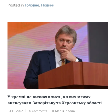
Posted in
Головне
,
Новини
У кремлі не визначилися, в яких межах
анексували Запорізьку та Херсонську області
03.10.2022
0 Comments
BY
Марія Іовова