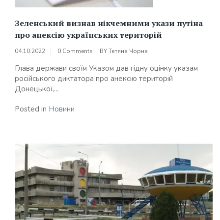
Зеленський визнав нікчемними укази путіна
про анексію українських територій
04.10.2022
0 Comments
BY
Тетяна Чорна
Глава держави своїм Указом дав гідну оцінку указам
російського диктатора про анексію територій
Донецької,...
Posted in
Новини