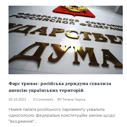
Фарс триває: російська держдума схвалила
анексію українських територій
03.10.2022
0 Comments
BY
Тетяна Чорна
Нижня палата російського парламенту ухвалила
одноголосно федеральні конституційні закони щодо
"входження"...