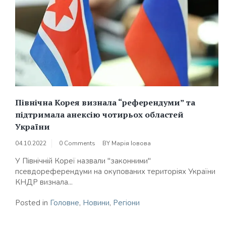
Північна Корея визнала “референдуми” та
підтримала анексію чотирьох областей
України
04.10.2022
0 Comments
BY
Марія Іовова
У Північній Кореї назвали "законними"
псевдореферендуми на окупованих територіях України
КНДР визнала...
Posted in
Головне
,
Новини
,
Регіони