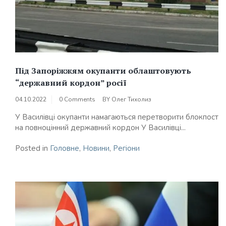
Під Запоріжжям окупанти облаштовують
“державний кордон” росії
04.10.2022
0 Comments
BY
Олег Тихолиз
У Василівці окупанти намагаються перетворити блокпост
на повноцінний державний кордон У Василівці...
Posted in
Головне
,
Новини
,
Регіони