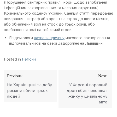
(Порушення санітарних правил і норм щодо запобігання
інфекційним захворюванням та масовим отруєнням)
Кримінального кодексу України. Санкція статті передбачає
покарання – штраф або арешт на строк до шести місяців,
або обмеження волі на строк до трьох років, або
позбавлення волі на той самий строк.
Епідеміологи
назвали причину
масового захворювання
відпочивальників на озері Задорожнє на Львівщині
Posted in
Регіони
Навігація
Previous:
Next:
записів
На Харківщині за добу
У Херсоні ворожий
росіяни вбили трьох
дрон вбив чоловіка і
людей
жінку у цивільному
авто