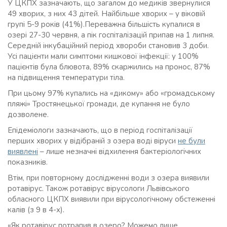
У ЦКПХ зазначають, що загалом до медиків звернулися
49 хворих, з них 43 дітей. Найбільше хворих – у віковій
групі 5-9 років (41%).Переважна більшість купалися в
озері 27-30 червня, а пік госпіталізацій припав на 1 липня.
Середній інкубаційний період хвороби становив 3 доби.
Усі пацієнти мали симптоми кишкової інфекції: у 100%
пацієнтів була блювота, 89% скаржились на пронос, 87%
на підвищення температури тіла.
При цьому 97% купались на «дикому» або «громадському
пляжі» Тростянецької громади, де купання не було
дозволене.
Епідеміологи зазначають, що в період госпіталізації
перших хворих у відібраній з озера воді віруси
не були
виявлені
– лише незначні відхилення бактеріологічних
показників.
Втім, при повторному дослідженні води з озера виявили
ротавірус. Також ротавірус вірусологи Львівського
обласного ЦКПХ виявили при вірусологічному обстеженні
калів (з 9 в 4-х).
«Як ротавірус потрапив в озеро? Можемо лише