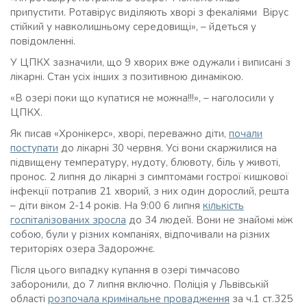
припустити. Ротавірус виділяють хворі з фекаліями Вірус
стійкий у навколишньому середовищі», – йдеться у
повідомленні.
У ЦПКХ зазначили, що 9 хворих вже одужали і виписані з
лікарні. Стан усіх інших з позитивною динамікою.
«В озері поки що купатися не можна!!!», – наголосили у
ЦПКХ.
Як писав «Хронікерс», хворі, переважно діти,
почали
поступати
до лікарні 30 червня. Усі вони скаржилися на
підвищену температуру, нудоту, блювоту, біль у животі,
пронос. 2 липня до лікарні з симптомами гострої кишкової
інфекції потрапив 21 хворий, з них один дорослий, решта
– діти віком 2-14 років. На 9:00 6 липня
кількість
госпіталізованих зросла
до 34 людей. Вони не знайомі між
собою, були у різних компаніях, відпочивали на різних
територіях озера Задорожнє.
Після цього випадку купання в озері тимчасово
заборонили, до 7 липня включно. Поліція у Львівській
області
розпочала кримінальне провадження
за ч.1 ст.325