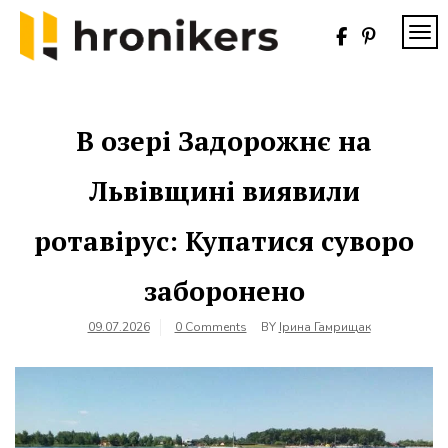
Skip
to
TOG
content
Хронікерс
Інформаційний
знак якості
В озері Задорожнє на
Львівщині виявили
ротавірус: Купатися суворо
заборонено
09.07.2026
0 Comments
BY
Ірина Гамрищак