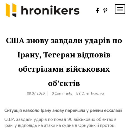
Skip
to
TOG
content
Хронікерс
Інформаційний
знак якості
США знову завдали ударів по
Ірану, Тегеран відповів
обстрілами військових
об’єктів
09.07.2026
0 Comments
BY
Олег Тихолиз
Ситуація навколо Ірану знову перейшла у режим ескалації
США завдали ударів по понад 90 військових об’єктах в
Ірані у відповідь на атаки на судна в Ормузькій протоці,