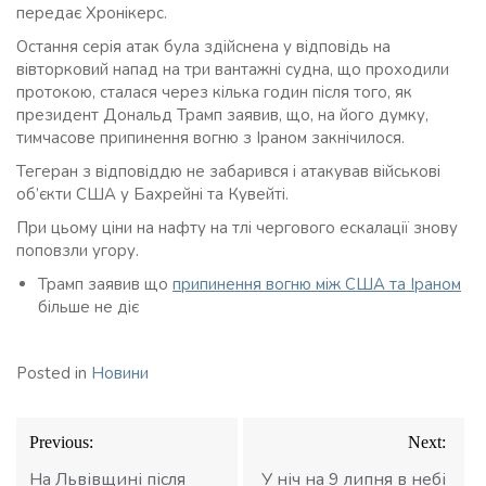
передає Хронікерс.
Остання серія атак була здійснена у відповідь на
вівторковий напад на три вантажні судна, що проходили
протокою, сталася через кілька годин після того, як
президент Дональд Трамп заявив, що, на його думку,
тимчасове припинення вогню з Іраном закнічилося.
Тегеран з відповіддю не забарився і атакував військові
об’єкти США у Бахрейні та Кувейті.
При цьому ціни на нафту на тлі чергового ескалації знову
поповзли угору.
Трамп заявив що
припинення вогню між США та Іраном
більше не діє
Posted in
Новини
Навігація
Previous:
Next:
записів
На Львівщині після
У ніч на 9 липня в небі