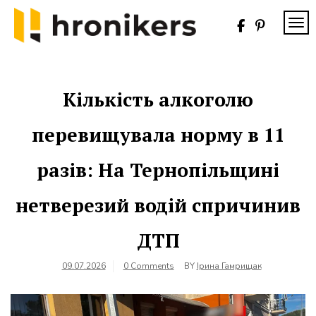
Skip
to
TOG
content
Хронікерс
Інформаційний
знак якості
Кількість алкоголю
перевищувала норму в 11
разів: На Тернопільщині
нетверезий водій спричинив
ДТП
09.07.2026
0 Comments
BY
Ірина Гамрищак