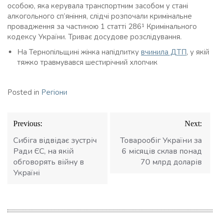
особою, яка керувала транспортним засобом у стані
алкогольного сп’яніння, слідчі розпочали кримінальне
провадження за частиною 1 статті 286¹ Кримінального
кодексу України. Триває досудове розслідування.
На Тернопільщині жінка напідпитку
вчинила ДТП
, у якій
тяжко травмувався шестирічний хлопчик
Posted in
Регіони
Навігація
Previous:
Next:
записів
Сибіга відвідає зустріч
Товарообіг України за
Ради ЄС, на якій
6 місяців склав понад
обговорять війну в
70 млрд доларів
Україні