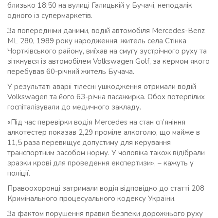
близько 18:50 на вулиці Галицькій у Бучачі, неподалік
одного із супермаркетів.
За попередніми даними, водій автомобіля Mercedes-Benz
ML 280, 1989 року народження, житель села Стінка
Чортківського району, виїхав на смугу зустрічного руху та
зіткнувся із автомобілем Volkswagen Golf, за кермом якого
перебував 60-річний житель Бучача.
У результаті аварії тілесні ушкодження отримали водій
Volkswagen та його 63-річна пасажирка. Обох потерпілих
госпіталізували до медичного закладу.
«Під час перевірки водія Mercedes на стан сп’яніння
алкотестер показав 2,29 проміле алкоголю, що майже в
11,5 раза перевищує допустиму для керування
транспортним засобом норму. У чоловіка також відібрали
зразки крові для проведення експертизи», – кажуть у
поліції.
Правоохоронці затримали водія відповідно до статті 208
Кримінального процесуального кодексу України.
За фактом порушення правил безпеки дорожнього руху