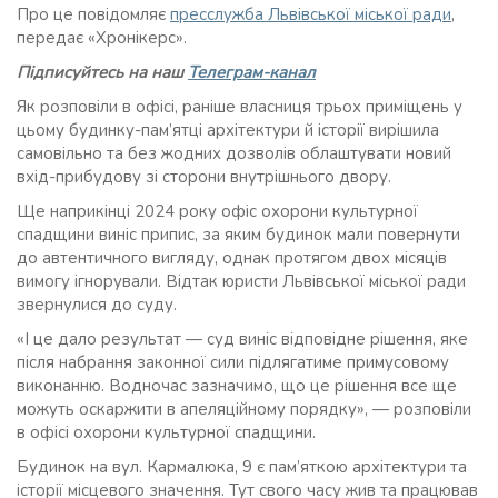
Про це повідомляє
пресслужба Львівської міської ради
,
передає «Хронікерс».
Підписуйтесь на наш
Телеграм-канал
Як розповіли в офісі, раніше власниця трьох приміщень у
цьому будинку-пам’ятці архітектури й історії вирішила
самовільно та без жодних дозволів облаштувати новий
вхід-прибудову зі сторони внутрішнього двору.
Ще наприкінці 2024 року офіс охорони культурної
спадщини виніс припис, за яким будинок мали повернути
до автентичного вигляду, однак протягом двох місяців
вимогу ігнорували. Відтак юристи Львівської міської ради
звернулися до суду.
«І це дало результат — суд виніс відповідне рішення, яке
після набрання законної сили підлягатиме примусовому
виконанню. Водночас зазначимо, що це рішення все ще
можуть оскаржити в апеляційному порядку», — розповіли
в офісі охорони культурної спадщини.
Будинок на вул. Кармалюка, 9 є пам’яткою архітектури та
історії місцевого значення. Тут свого часу жив та працював