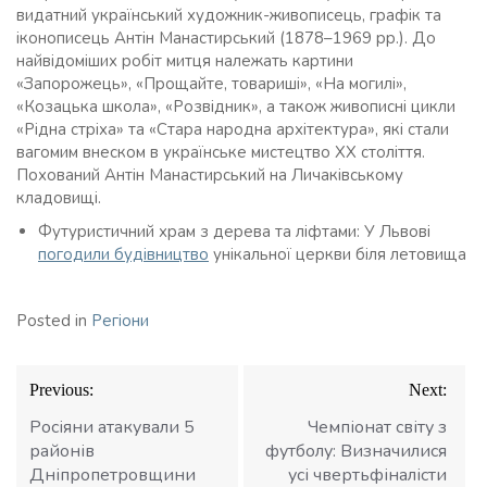
видатний український художник-живописець, графік та
іконописець Антін Манастирський (1878–1969 рр.). До
найвідоміших робіт митця належать картини
«Запорожець», «Прощайте, товариші», «На могилі»,
«Козацька школа», «Розвідник», а також живописні цикли
«Рідна стріха» та «Стара народна архітектура», які стали
вагомим внеском в українське мистецтво ХХ століття.
Похований Антін Манастирський на Личаківському
кладовищі.
Футуристичний храм з дерева та ліфтами: У Львові
погодили будівництво
унікальної церкви біля летовища
Posted in
Регіони
Навігація
Previous:
Next:
записів
Росіяни атакували 5
Чемпіонат світу з
районів
футболу: Визначилися
Дніпропетровщини
усі чвертьфіналісти