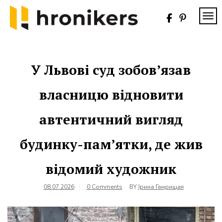
Skip
to
TOG
content
Хронікерс
Інформаційний
знак якості
У Львові суд зобов’язав
власницю відновити
автентичний вигляд
будинку-пам’ятки, де жив
відомий художник
08.07.2026
0 Comments
BY
Ірина Гамрищак