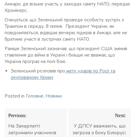
Анкари, де візьме участь у заходах саміту НАТО, передає
Хронікерс.
Очікується, що Зеленський проведе особисту зустріч з
Трампом в середу, 8 липня. Президент України, як
повідомляється, відвідає вечерю лідерів в Анкарі, але не
братиме участі в зустрічах саміту НАТО.
Раніше Зеленський зазначав, що президент США змінив
ставлення до війни в Україні і більше не вважає, що
Україна програє на полі бою.
Зеленський розповів про
мету ударів по Росії та
окупованому Криму
Posted in
Головне
,
Новини
Навігація
Previous:
Next:
записів
На Закарпатті
У ДПСУ вважають, що
затримали учасників
загроза з боку Білорусі