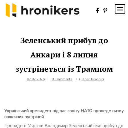
Skip
to
TOG
content
Хронікерс
Інформаційний
знак якості
Зеленський прибув до
Анкари і 8 липня
зустрінеться із Трампом
07.07.2026
0 Comments
BY
Олег Тихолиз
Український президент під час саміту НАТО проведе низку
важливих зустрічей
Президент України Володимир Зеленський вже прибув до