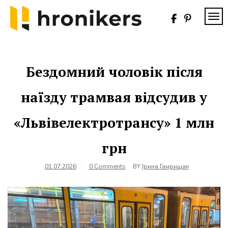
Skip
to
TOG
content
Хронікерс
Інформаційний
знак якості
Бездомний чоловік після
наїзду трамвая відсудив у
«Львівелектротрансу» 1 млн
грн
01.07.2026
0 Comments
BY
Ірина Гамрищак