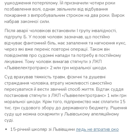
ушкодження потерпілому. Їй призначили чотири роки
позбавлення волі, однак звільнили від відбування
покарання з випробувальним строком на два роки. Вирок
набрав законної сили.
Після аварії чоловікові встановили І групу інвалідності,
підгрупу Б. У позові чоловік зазначав, що постійно
відчуває фантомний біль, має запалення та нагноєння кукс,
через які вже переніс повторні операції. Також він
повідомляв про судомні напади та потребу в постійному
лікуванні. Тому чоловік вимагав стягнути з ЛКП
«Львівелектротранс» 2 млн грн моральної шкоди.
Суд врахував тяжкість травм, фізичні та душевні
страждання чоловіка, втрату можливості самостійно
пересуватися й вести звичний спосіб життя. Відтак суддя
постановив стягнути з ЛКП «Львівелектротранс» 1 млн грн
моральної шкоди. Крім того, підприємство має сплатити 15
тис. грн судового збору до державного бюджету. Рішення
суду ще можна оскаржити у Львівському апеляційному
суді.
15-річний школяр зі Львівщини
ледь не втратив око