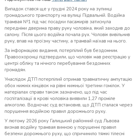
Випадок стався ще у грудні 2024 року на зупинці
громадського транспорту на вулиці Підвальній. Водійка
трамвая №1 під час посадки пасажирів затиснула
передніми дверима праву руку чоловіка, який заходив до
салону. Після цього водійка почала рух. Чоловік вивільнив
руку, впав на проїзну частину, а трамвай наїхав на нього.
За інформацією видання, потерпілий був бездомним.
Правоохоронці підтвердили, що чоловік мав реєстрацію у
центрі обліку та нічного перебування бездомних
громадян.
Унаслідок ДТП потерпілий отримав травматичну ампутацію
обох нижніх кінцівок на рівні нижньої третини гомілок. У
матеріалах справи також зазначено, що під час
госпіталізації в крові чоловіка виявили 1,27 проміле
алкоголю. Водночас суд встановив, що ДТП сталася через
порушення водійкою правил дорожнього руху.
У лютому 2026 року Галицький районний суд Львова
визнав водійку трамвая винною у порушенні правил
безпеки дорожнього руху, що спричинило тяжкі тілесні