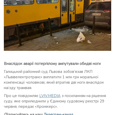
Внаслідок аварії потерпілому ампутували обидві ноги
Галицький районний суд Львова зобов’язав ЛКП
«Львівелектротранс» виплатити 1 млн грн моральної
компенсації чоловікові, який втратив дві ноги внаслідок
наїзду трамвая.
Про це повідомляє
LVIV.MEDIA
з посиланням на рішення
суду, яке оприлюднили у Єдиному судовому реєстрі 29
червня, передає «Хронікерс».
Підписуйтесь на наш
Телеграм-канал