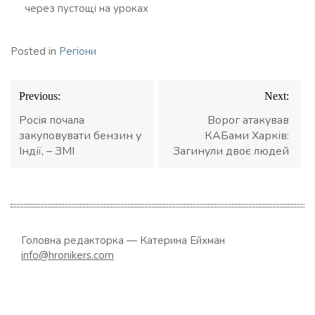
через пустощі на уроках
Posted in
Регіони
Навігація
Previous:
Next:
записів
Росія почала
Ворог атакував
закуповувати бензин у
КАБами Харків:
Індії, – ЗМІ
Загинули двоє людей
Головна редакторка — Катерина Ейхман
info@hronikers.com