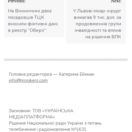
Previous:
Next:
записів
На Вінниччині двоє
У Львові лікар-хірург
посадовців ТЦК
вимагав 9 тис. дол. за
вносили фіктивні дані
продовження групи
в реєстр “Оберіг”
інвалідності та вплив
на рішення ВЛК
Головна редакторка — Катерина Ейхман
info@hronikers.com
Засновник: ТОВ «УКРАЇНСЬКА
МЕДІАПЛАТФОРМА»
Рішення Національної ради України з питань
телебачення і радіомовлення №1631