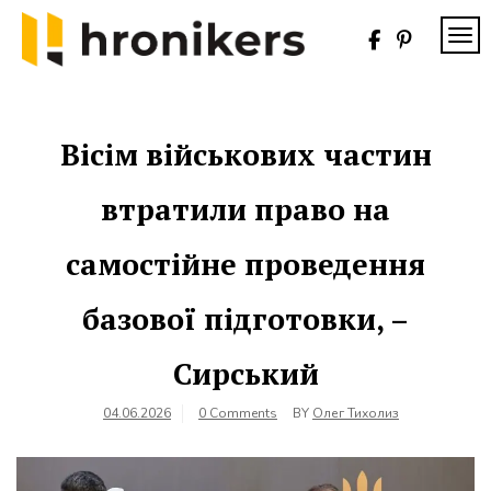
Skip
to
TOG
content
Хронікерс
Інформаційний
знак якості
Вісім військових частин
втратили право на
самостійне проведення
базової підготовки, –
Сирський
04.06.2026
0 Comments
BY
Олег Тихолиз