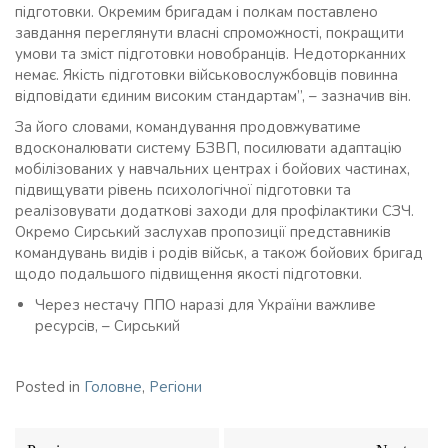
підготовки. Окремим бригадам і полкам поставлено
завдання переглянути власні спроможності, покращити
умови та зміст підготовки новобранців. Недоторканних
немає. Якість підготовки військовослужбовців повинна
відповідати єдиним високим стандартам”, – зазначив він.
За його словами, командування продовжуватиме
вдосконалювати систему БЗВП, посилювати адаптацію
мобілізованих у навчальних центрах і бойових частинах,
підвищувати рівень психологічної підготовки та
реалізовувати додаткові заходи для профілактики СЗЧ.
Окремо Сирський заслухав пропозиції представників
командувань видів і родів військ, а також бойових бригад
щодо подальшого підвищення якості підготовки.
Через нестачу ППО наразі для України важливе
ресурсів, – Сирський
Posted in
Головне
,
Регіони
Навігація