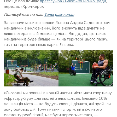
Про це повідомляє
пресслужба Львівської міської ради
,
передає «Хронікерс».
Підписуйтесь на наш
Телеграм-канал
За словами міського голови Львова Андрія Садового, хоч
майданчик є інклюзивним, його зможуть відвідувати не
лише ветерани, а й мешканці міста. Він додав, що таких
майданчиків буде більше — як на території цього парку,
так і на території інших парків Львова.
«Сьогодні ми повинні в кожній частині міста мати спортивну
інфраструктуру для людей з інвалідністю. Близько 10%
мешканців міста — це будуть хлопці і дівчата, які пройшли
зону бойових дій. Тому питання спорту, як важливого
елементу реабілітації, має бути переосмислене», —