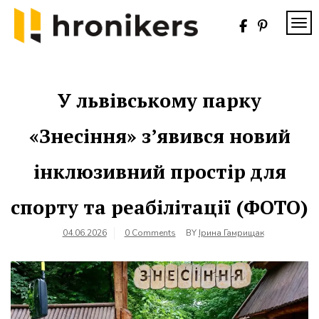
Skip
to
TOG
content
Хронікерс
Інформаційний
знак якості
У львівському парку
«Знесіння» з’явився новий
інклюзивний простір для
спорту та реабілітації (ФОТО)
04.06.2026
0 Comments
BY
Ірина Гамрищак