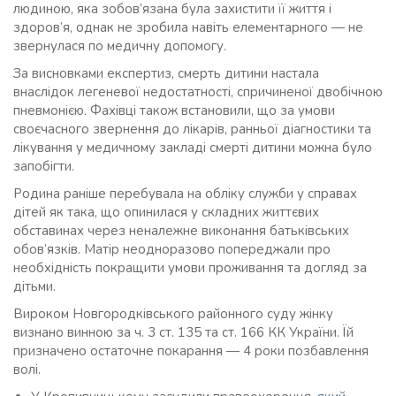
людиною, яка зобов’язана була захистити її життя і
здоров’я, однак не зробила навіть елементарного — не
звернулася по медичну допомогу.
За висновками експертиз, смерть дитини настала
внаслідок легеневої недостатності, спричиненої двобічною
пневмонією. Фахівці також встановили, що за умови
своєчасного звернення до лікарів, ранньої діагностики та
лікування у медичному закладі смерті дитини можна було
запобігти.
Родина раніше перебувала на обліку служби у справах
дітей як така, що опинилася у складних життєвих
обставинах через неналежне виконання батьківських
обов’язків. Матір неодноразово попереджали про
необхідність покращити умови проживання та догляд за
дітьми.
Вироком Новгородківського районного суду жінку
визнано винною за ч. 3 ст. 135 та ст. 166 КК України. Їй
призначено остаточне покарання — 4 роки позбавлення
волі.