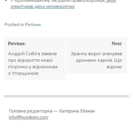
У Кропивницькому засудили правоохоронця,
який
згвалтував двох неповнолітніх
Posted in
Регіони
Навігація
Previous:
Next:
записів
Андрій Сибіга заявив
Зранку ворог атакував
про відкриття нової
дронами харків: Що
сторінки у відносинах
відомо
з Угорщиною
Головна редакторка — Катерина Ейхман
info@hronikers.com