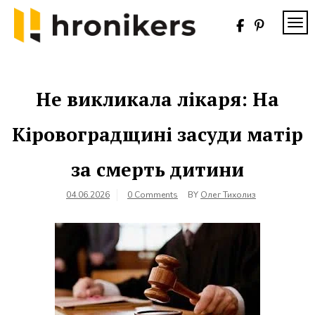
Skip
to
TOG
content
Хронікерс
Інформаційний
знак якості
Не викликала лікаря: На
Кіровоградщині засуди матір
за смерть дитини
04.06.2026
0 Comments
BY
Олег Тихолиз