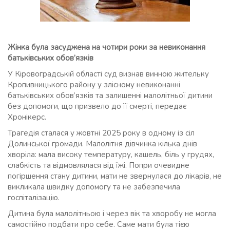
Жінка була засуджена на чотири роки за невиконання
батьківських обов’язків
У Кіровоградській області суд визнав винною жительку
Кропивницького району у злісному невиконанні
батьківських обов’язків та залишенні малолітньої дитини
без допомоги, що призвело до її смерті, передає
Хронікерс.
Трагедія сталася у жовтні 2025 року в одному із сіл
Долинської громади. Малолітня дівчинка кілька днів
хворіла: мала високу температуру, кашель, біль у грудях,
слабкість та відмовлялася від їжі. Попри очевидне
погіршення стану дитини, мати не звернулася до лікарів, не
викликала швидку допомогу та не забезпечила
госпіталізацію.
Дитина була малолітньою і через вік та хворобу не могла
самостійно подбати про себе. Саме мати була тією