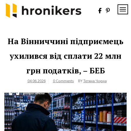
Skip
to
TOG
content
Хронікерс
Інформаційний
знак якості
На Вінниччині підприємець
ухилився від сплати 22 млн
грн податків, – БЕБ
04.06.2026
0 Comments
BY
Тетяна Чорна