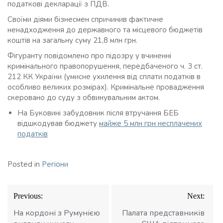
податкові декларації з ПДВ.
Своїми діями бізнесмен спричинив фактичне
ненадходження до державного та місцевого бюджетів
коштів на загальну суму 21,8 млн грн.
Фігуранту повідомлено про підозру у вчиненні
кримінального правопорушення, передбаченого ч. 3 ст.
212 КК України (умисне ухилення від сплати податків в
особливо великих розмірах). Кримінальне провадження
скеровано до суду з обвинувальним актом.
На Буковині забудовник після втручання БЕБ
відшкодував бюджету
майже 5 млн грн несплачених
податків
Posted in
Регіони
Навігація
Previous:
Next:
записів
На кордоні з Румунією
Палата представників