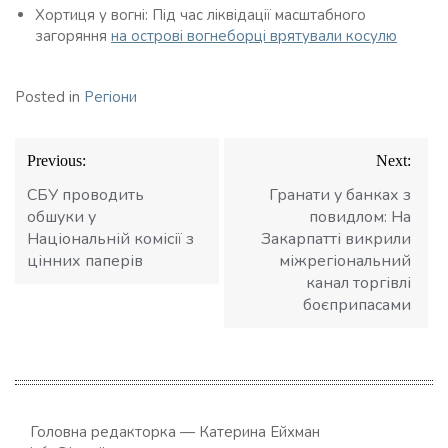
Хортиця у вогні: Під час ліквідації масштабного
загоряння
на острові вогнеборці врятували косулю
Posted in
Регіони
Навігація
Previous:
Next:
записів
СБУ проводить
Гранати у банках з
обшуки у
повидлом: На
Національній комісії з
Закарпатті викрили
цінних паперів
міжрегіональний
канал торгівлі
боєприпасами
Головна редакторка — Катерина Ейхман