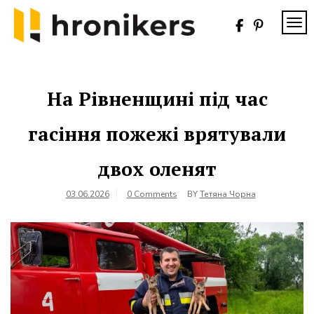
Skip
to
TOG
content
Хронікерс
Інформаційний
знак якості
На Рівненщині під час
гасіння пожежі врятували
двох оленят
03.06.2026
0 Comments
BY
Тетяна Чорна