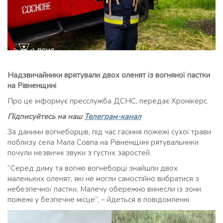
Надзвичайники врятували двох оленят із вогняної пастки
на Рівненщині
Про це інформує пресслужба ДСНС, передає Хронікерс.
Підписуйтесь на наш
Телеграм-канал
За даними вогнеборців, під час гасіння пожежі сухої трави
поблизу села Мала Совпа на Рівненщині рятувальники
почули незвичні звуки з густих заростей.
“Серед диму та вогню вогнеборці знайшли двох
маленьких оленят, які не могли самостійно вибратися з
небезпечної пастки. Малечу обережно винесли із зони
пожежі у безпечне місце”, – йдеться в повідомленні.