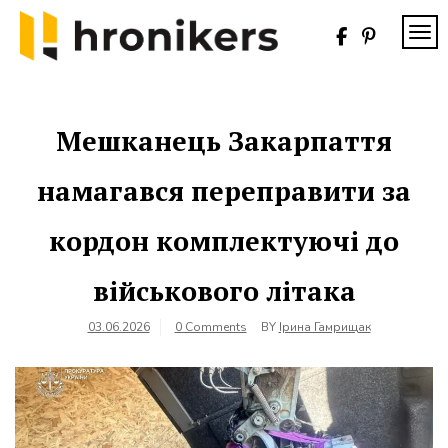
Skip
to
TOG
content
Хронікерс
Інформаційний
знак якості
Мешканець Закарпаття
намагався переправити за
кордон комплектуючі до
військового літака
03.06.2026
0 Comments
BY
Ірина Гамрищак