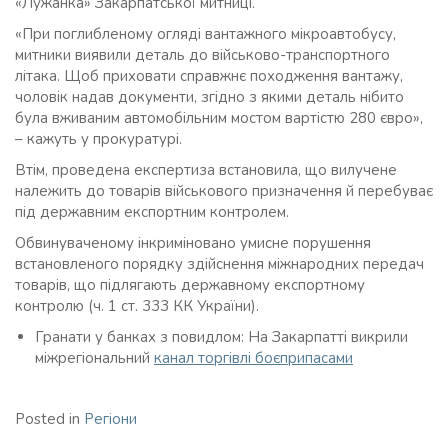
«Лужанка» Закарпатської митниці.
«При поглибленому огляді вантажного мікроавтобусу,
митники виявили деталь до військово-транспортного
літака. Щоб приховати справжнє походження вантажу,
чоловік надав документи, згідно з якими деталь нібито
була вживаним автомобільним мостом вартістю 280 євро»,
– кажуть у прокуратурі.
Втім, проведена експертиза встановила, що вилучене
належить до товарів військового призначення й перебуває
під державним експортним контролем.
Обвинуваченому інкриміновано умисне порушення
встановленого порядку здійснення міжнародних передач
товарів, що підлягають державному експортному
контролю (ч. 1 ст. 333 КК України).
Гранати у банках з повидлом: На Закарпатті викрили
міжрегіональний
канал торгівлі боєприпасами
Posted in
Регіони