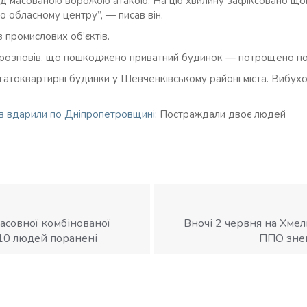
ід масованою ворожою атакою. На цю хвилину зафіксовано щон
о обласному центру”, — писав він.
 промислових об’єктів.
розповів, що пошкоджено приватний будинок — потрощено по
гатоквартирні будинки у Шевченківському районі міста. Вибу
ів вдарили по Дніпропетровщині:
Постраждали двоє людей
масовної комбінованої
Вночі 2 червня на Хмел
10 людей поранені
ППО знеш