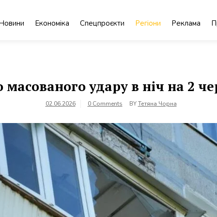
Новини
Економіка
Спецпроєкти
Регіони
Реклама
П
 масованого удару в ніч на 2 че
02.06.2026
0 Comments
BY
Тетяна Чорна