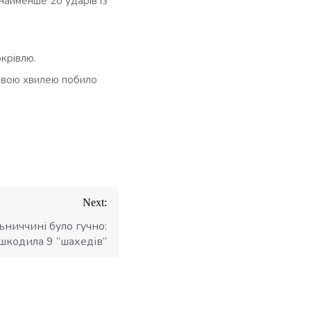
айменше 20 ударів із
крівлю.
ховою хвилею побило
Next:
ьниччині було гучно:
кодила 9 “шахедів”