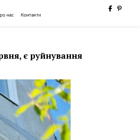
ро нас
Контакти
рвня, є руйнування