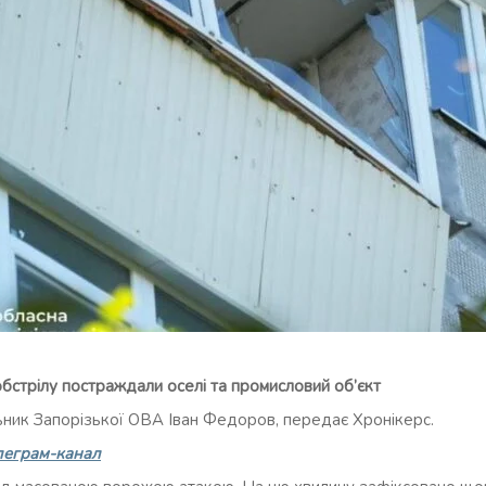
обстрілу постраждали оселі та промисловий об’єкт
ьник Запорізької ОВА Іван Федоров, передає Хронікерс.
леграм-канал