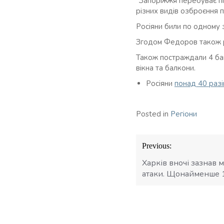
“Запоріжжя перебуває п
різних видів озброєння п
Росіяни били по одному з
Згодом Федоров також 
Також постраждали 4 ба
вікна та балкони.
Росіяни
понад 40 раз
Posted in
Регіони
Навігація
Previous:
записів
Харків вночі зазнав 
атаки. Щонайменше 