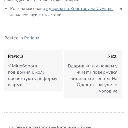
Росіяни масовано
вдарили по Конотопу на Сумщині
. Під
завалами шукають людей
Posted in
Регіони
Навігація
Previous:
Next:
записів
У Міноборони
Вдарив жінку ножем у
повідомили, коли
живіт і повернувся
презентують реформу
випивати з гостем: На
в армії
Одещині засудили
чоловіка
Головна редакторка — Катерина Ейхман