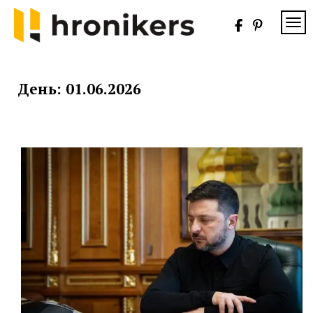
Skip
to
TOG
content
Хронікерс
Інформаційний
знак якості
День:
01.06.2026