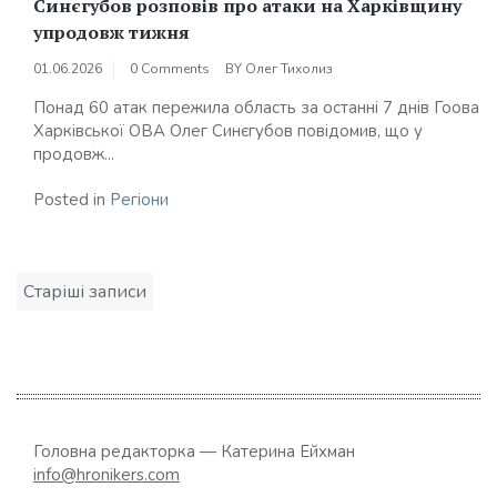
Синєгубов розповів про атаки на Харківщину
упродовж тижня
01.06.2026
0 Comments
BY
Олег Тихолиз
Понад 60 атак пережила область за останні 7 днів Гоова
Харківської ОВА Олег Синєгубов повідомив, що у
продовж...
Posted in
Регіони
Навігація
Старіші записи
за
записами
Головна редакторка — Катерина Ейхман
info@hronikers.com