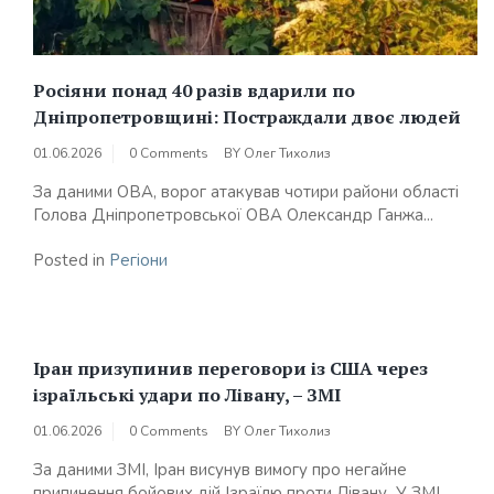
Росіяни понад 40 разів вдарили по
Дніпропетровщині: Постраждали двоє людей
01.06.2026
0 Comments
BY
Олег Тихолиз
За даними ОВА, ворог атакував чотири райони області
Голова Дніпропетровської ОВА Олександр Ганжа...
Posted in
Регіони
Іран призупинив переговори із США через
ізраїльські удари по Лівану, – ЗМІ
01.06.2026
0 Comments
BY
Олег Тихолиз
За даними ЗМІ, Іран висунув вимогу про негайне
припинення бойових дій Ізраїлю проти Лівану У ЗМІ...