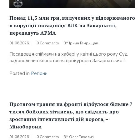
Понад 11,3 млн грн, вилучених у підозрюваного
в корупції посадовця ВЛК на Закарпатті,
передадуть АРМА
01.06.2026
0 Comments
BY
Ірина Гамрищак
Посадовця спіймали на хабарі у квітні цього року Суд
задовольнив клопотання прокурорів Закарпатської...
Posted in
Регіони
Протягом травня на фронті відбулося більше 7
тисяч бойових зіткнень, що свідчить про
зростання інтенсивності дій ворога, –
Міноборони
01.06.2026
0 Comments
BY
Олег Тихолиз