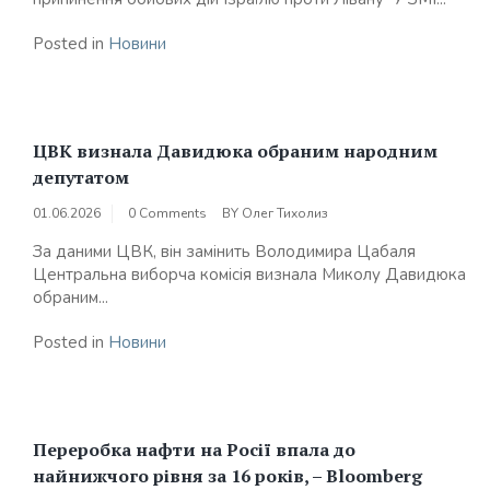
Posted in
Новини
ЦВК визнала Давидюка обраним народним
депутатом
01.06.2026
0 Comments
BY
Олег Тихолиз
За даними ЦВК, він замінить Володимира Цабаля
Центральна виборча комісія визнала Миколу Давидюка
обраним...
Posted in
Новини
Переробка нафти на Росії впала до
найнижчого рівня за 16 років, – Bloomberg