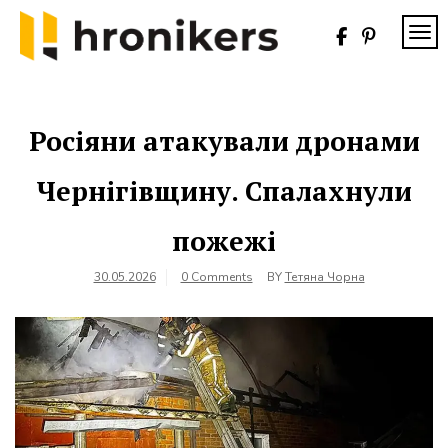
Skip
to
TOG
content
Хронікерс
Інформаційний
знак якості
Росіяни атакували дронами
Чернігівщину. Спалахнули
пожежі
30.05.2026
0 Comments
BY
Тетяна Чорна