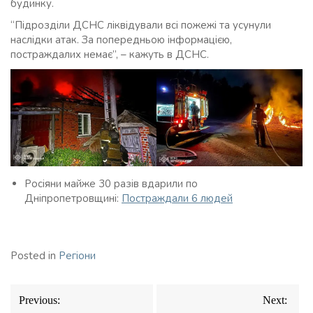
будинку.
“Підрозділи ДСНС ліквідували всі пожежі та усунули
наслідки атак. За попередньою інформацією,
постраждалих немає”, – кажуть в ДСНС.
Росіяни майже 30 разів вдарили по
Дніпропетровщині:
Постраждали 6 людей
Posted in
Регіони
Навігація
Previous:
Next:
записів