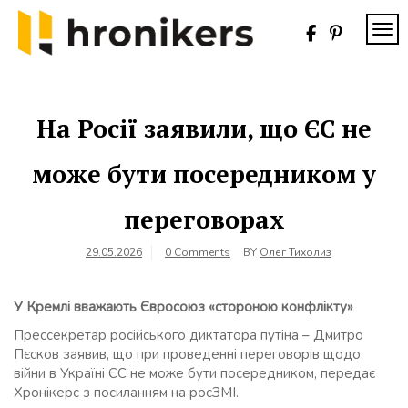
Skip
to
TOG
content
Хронікерс
Інформаційний
знак якості
На Росії заявили, що ЄС не
може бути посередником у
переговорах
29.05.2026
0 Comments
BY
Олег Тихолиз
У Кремлі вважають Євросоюз «стороною конфлікту»
Прессекретар російського диктатора путіна – Дмитро
Пєсков заявив, що при проведенні переговорів щодо
війни в Україні ЄС не може бути посередником, передає
Хронікерс з посиланням на росЗМІ.