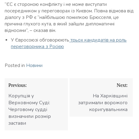
“ЄС є стороною конфлікту і не може виступати
посередником у переговорах із Києвом. Повна відмова від
діалогу з РФ є “найбільшою помилкою Брюсселя, це
причина глухого кута, в який зайшли дипломатичні
відносини”, – сказав він.
У Євросоюзі обговорюють
трьох кандидатів на роль
переговорника з Росією
Posted in
Новини
Навігація
Previous:
Next:
записів
Корупція у
На Харківщині
Верховному Суді:
затримали ворожого
Черговому судді
коригувальника
визначили розмір
застави