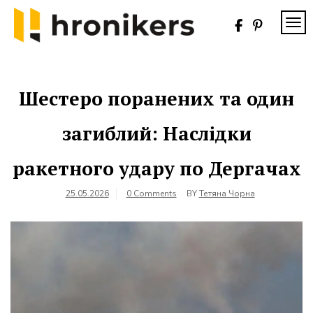
Skip
to
TOG
content
Хронікерс
Інформаційний
знак якості
Шестеро поранених та один
загиблий: Наслідки
ракетного удару по Дергачах
25.05.2026
0 Comments
BY
Тетяна Чорна