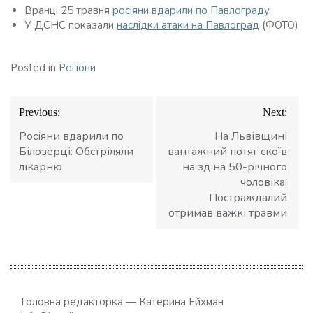
Вранці 25 травня
росіяни вдарили по Павлограду
У ДСНС показали
наслідки атаки на Павлоград
(ФОТО)
Posted in
Регіони
Навігація
Previous:
Next:
записів
Росіяни вдарили по
На Львівщині
Білозерці: Обстріляли
вантажний потяг скоїв
лікарню
наїзд на 50-річного
чоловіка:
Постраждалий
отримав важкі травми
Головна редакторка — Катерина Ейхман