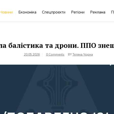
Новини
Економіка
Спецпроєкти
Регіони
Реклама
П
ла балістика та дрони. ППО знеш
20.05.2026
0 Comments
BY
Тетяна Чорна