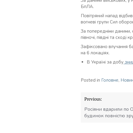
За даними військових, у
БпЛА.
Повітряний напад відбивал
вогневі групи Сил оборо
За попередніми даними,
півночі, півдні та сході кр
Зафіксовано влучання ба
на 6 локаціях.
В Україні за добу
зни
Posted in
Головне
,
Нови
Навігація
Previous:
записів
Росіяни вдарили по 
будинок повністю з