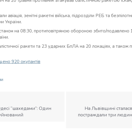
 ніч на 20 травня противник атакував балістичною ракетою Іск
и авіація, зенітні ракетні війська, підрозділи РЕБ та безпілотн
ни України.
 станом на 08:30, протиповітряною обороною збито/подавлено
аїни.
лістичної ракети та 23 ударних БпЛА на 20 локаціях, а також п
щено 920 окупантів
ни
Одесі “шахедами”: Один
На Львівщині сталася
руйнований
постраждали три людини