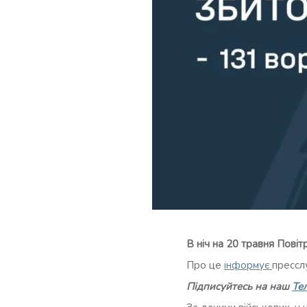
В ніч на 20 травня Пові
Про це
інформує
прессл
Підписуйтесь на наш
Те