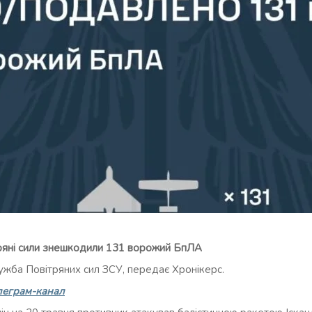
тряні сили знешкодили 131 ворожий БпЛА
ужба Повітряних сил ЗСУ, передає Хронікерс.
леграм-канал