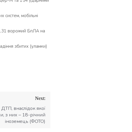
андер-М та 154 ударними
их систем, мобільні
 131 ворожий БпЛА на
адіння збитих (уламки)
Next:
 ДТП, внаслідок якої
, з них – 18-річний
іноземець (ФОТО)