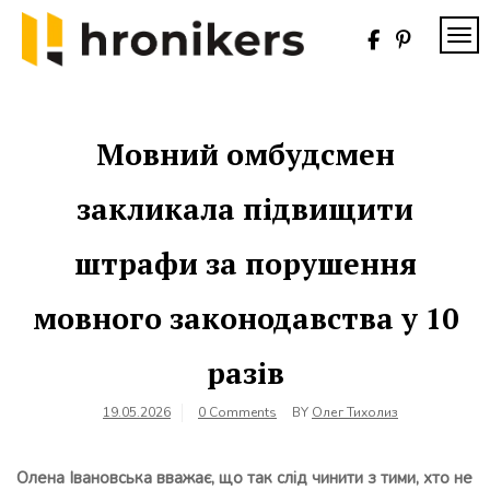
Skip
to
TOG
content
Хронікерс
Інформаційний
знак якості
Мовний омбудсмен
закликала підвищити
штрафи за порушення
мовного законодавства у 10
разів
19.05.2026
0 Comments
BY
Олег Тихолиз
Олена Івановська вважає, що так слід чинити з тими, хто не