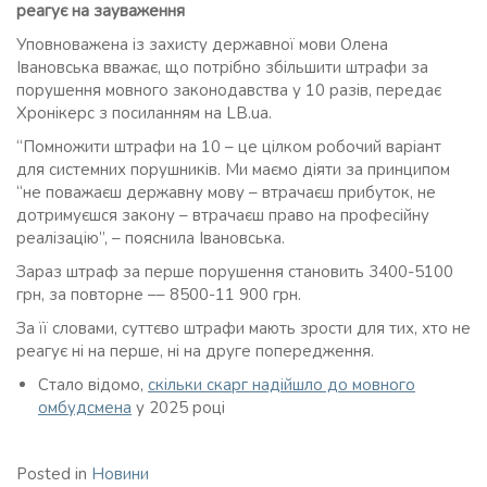
реагує на зауваження
Уповноважена із захисту державної мови Олена
Івановська вважає, що потрібно збільшити штрафи за
порушення мовного законодавства у 10 разів, передає
Хронікерс з посиланням на LB.ua.
“Помножити штрафи на 10 – це цілком робочий варіант
для системних порушників. Ми маємо діяти за принципом
“не поважаєш державну мову – втрачаєш прибуток, не
дотримуєшся закону – втрачаєш право на професійну
реалізацію”, – пояснила Івановська.
Зараз штраф за перше порушення становить 3400-5100
грн, за повторне –– 8500-11 900 грн.
За її словами, суттєво штрафи мають зрости для тих, хто не
реагує ні на перше, ні на друге попередження.
Стало відомо,
скільки скарг надійшло до мовного
омбудсмена
у 2025 році
Posted in
Новини