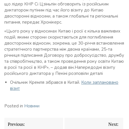
що лідер КНР Сі Цзіньпін обговорить із російським
диктатором путіним під час його візиту до Китаю
двосторонні відносини, а також глобальні та регіональні
питання, передає Хронікерс.
«Цього року у відносинах Китаю і росії є кілька важливих
подій, якими сторони скористаються для поглиблення
двосторонніх відносин, зокрема, це 30-річчя встановлення
стратегічного партнерства між двома країнами, 25-та
річниця підписання Договору про добросусідство, дружбу
та співробітництво, а також проведення року освіти Китаю
в росії та росії в КНР», – додав він.Напередодні візиту
російського диктатора у Пекіні розповіли деталі
Очільник Кремля зібрався в Китай.
Коли заплановано
візит
Posted in
Новини
Навігація
Previous:
Next:
записів