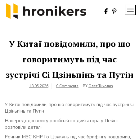
Skip
to
TOG
content
Хронікерс
Інформаційний
знак якості
У Китаї повідомили, про шо
говоритимуть під час
зустрічі Сі Цзіньпінь та Путін
18.05.2026
0 Comments
BY
Олег Тихолиз
У Китаї повідомили, про шо говоритимуть під час зустрічі Сі
Цзіньпінь та Путін
Напередодні візиту російського диктатора у Пекіні
розповіли деталі
Речник МЗС КНР Го Цзякунь під час брифінгу повідомив,