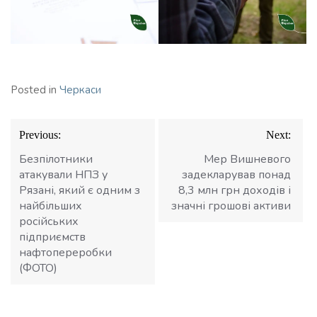
Posted in
Черкаси
Навігація
Previous:
Next:
записів
Безпілотники
Мер Вишневого
атакували НПЗ у
задекларував понад
Рязані, який є одним з
8,3 млн грн доходів і
найбільших
значні грошові активи
російських
підприємств
нафтопереробки
(ФОТО)