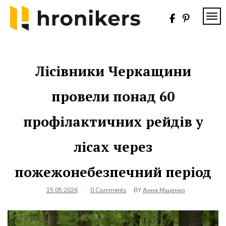
Skip
to
TOG
content
Хронікерс
Інформаційний
знак якості
Лісівники Черкащини
провели понад 60
профілактичних рейдів у
лісах через
пожежонебезпечний період
15.05.2026
0 Comments
BY
Анна Міщенко