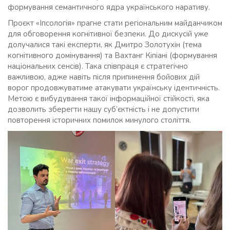
формування семантичного ядра українського наративу.
Проєкт «Іпсологія» прагне стати регіональним майданчиком
для обговорення когнітивної безпеки. До дискусій уже
долучалися такі експерти, як Дмитро Золотухін (тема
когнітивного домінування) та Вахтанг Кіпіані (формування
національних сенсів). Така співпраця є стратегічно
важливою, адже навіть після припинення бойових дій
ворог продовжуватиме атакувати українську ідентичність.
Метою є вибудування такої інформаційної стійкості, яка
дозволить зберегти нашу суб’єктність і не допустити
повторення історичних помилок минулого століття.