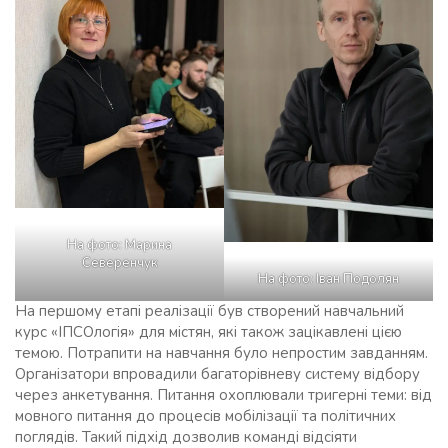
На фото: Марина
Северенчук
На фото: Іван Подолян
На першому етапі реалізації був створений навчальний
курс «ІПСОлогія» для містян, які також зацікавлені цією
темою. Потрапити на навчання було непростим завданням.
Організатори впровадили багаторівневу систему відбору
через анкетування. Питання охоплювали тригерні теми: від
мовного питання до процесів мобілізації та політичних
поглядів. Такий підхід дозволив команді відсіяти