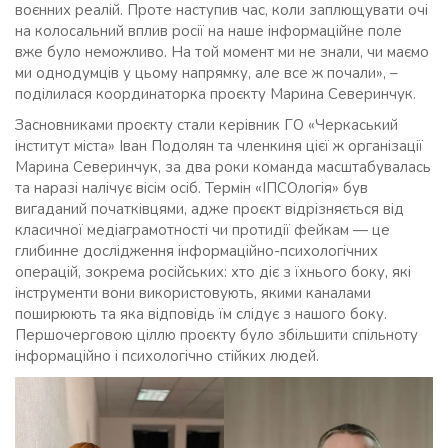
воєнних реалій. Проте наступив час, коли заплющувати очі
на колосальний вплив росії на наше інформаційне поле
вже було неможливо. На той момент ми не знали, чи маємо
ми однодумців у цьому напрямку, але все ж почали», –
поділилася координаторка проєкту Марина Северинчук.
Засновниками проєкту стали керівник ГО «Черкаський
інститут міста» Іван Подолян та членкиня цієї ж організації
Марина Северинчук, за два роки команда масштабувалась
та наразі налічує вісім осіб. Термін «ІПСОлогія» був
вигаданий початківцями, адже проєкт відрізняється від
класичної медіаграмотності чи протидії фейкам — це
глибинне дослідження інформаційно-психологічних
операцій, зокрема російських: хто діє з їхнього боку, які
інструменти вони використовують, якими каналами
поширюють та яка відповідь їм слідує з нашого боку.
Першочерговою ціллю проєкту було збільшити спільноту
інформаційно і психологічно стійких людей.