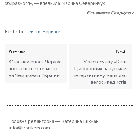
збираємося», — впевнила Марина Северинчук.
Єлизавета Свиридюк
Posted in
Тексти
,
Черкаси
Навігація
Previous:
Next:
записів
Юна шахістка з Черкас
У застосунку «Київ
посіла четверте місце
Цифровий» запустили
на Чемпіонаті України
інтерактивну мапу для
велосипедистів
Головна редакторка — Катерина Ейхман
info@hronikers.com