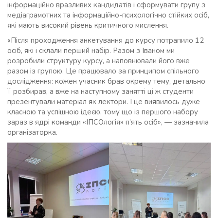
інформаційно вразливих кандидатів і сформувати групу з
медіаграмотних та інформаційно-психологічно стійких осіб,
які мають високий рівень критичного мислення.
«Після проходження анкетування до курсу потрапило 12
осіб, які і склали перший набір. Разом з Іваном ми
розробили структуру курсу, а наповнювали його вже
разом із групою. Це працювало за принципом спільного
дослідження: кожен учасник брав окрему тему, детально
її розбирав, а вже на наступному занятті ці ж студенти
презентували матеріал як лектори. І це виявилось дуже
класною та успішною ідеєю, тому що із першого набору
зараз в ядрі команди «ІПСОлогія» п’ять осіб», — зазначила
організаторка.