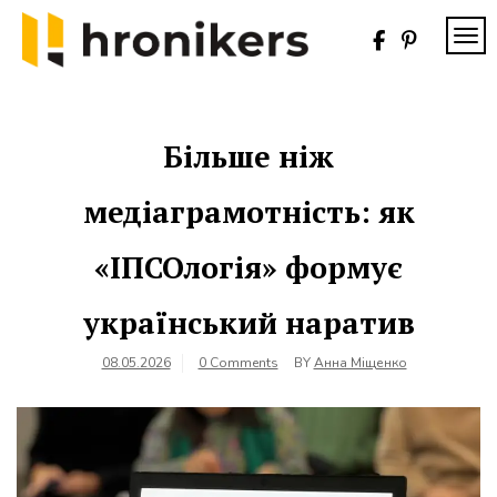
Skip
to
TOG
content
Хронікерс
Інформаційний
знак якості
Більше ніж
медіаграмотність: як
«ІПСОлогія» формує
український наратив
08.05.2026
0 Comments
BY
Анна Міщенко