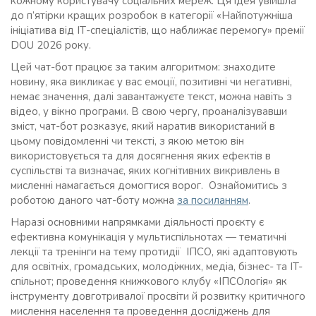
кожному користувачу соціальних мереж. Ця ідея увійшла
до п’ятірки кращих розробок в категорії «Найпотужніша
ініціатива від ІТ-спеціалістів, що наближає перемогу» премії
DOU 2026 року.
Цей чат-бот працює за таким алгоритмом: знаходите
новину, яка викликає у вас емоції, позитивні чи негативні,
немає значення, далі завантажуєте текст, можна навіть з
відео, у вікно програми. В свою чергу, проаналізувавши
зміст, чат-бот розказує, який наратив використаний в
цьому повідомленні чи тексті, з якою метою він
використовується та для досягнення яких ефектів в
суспільстві та визначає, яких когнітивних викривлень в
мисленні намагається домогтися ворог. Ознайомитись з
роботою даного чат-боту можна
за посиланням
.
Наразі основними напрямками діяльності проєкту є
ефективна комунікація у мультиспільнотах — тематичні
лекції та тренінги на тему протидії ІПСО, які адаптовують
для освітніх, громадських, молодіжних, медіа, бізнес- та IT-
спільнот; проведення книжкового клубу «ІПСОлогія» як
інструменту довготривалої просвіти й розвитку критичного
мислення населення та проведення досліджень для