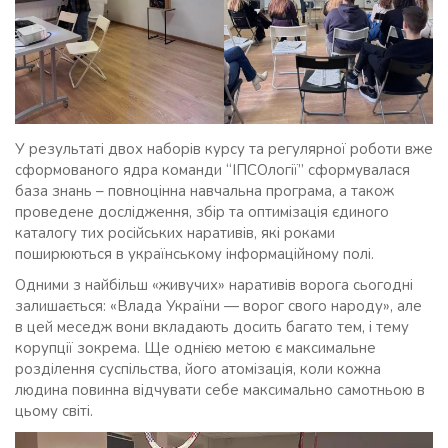
У результаті двох наборів курсу та регулярної роботи вже
сформованого ядра команди “ІПСОлогії” сформувалася
база знань – повноцінна навчальна програма, а також
проведене дослідження, збір та оптимізація єдиного
каталогу тих російських наративів, які роками
поширюються в українському інформаційному полі.
Одними з найбільш «живучих» наративів ворога сьогодні
залишається: «Влада України — ворог свого народу», але
в цей меседж вони вкладають досить багато тем, і тему
корупції зокрема. Ще однією метою є максимальне
розділення суспільства, його атомізація, коли кожна
людина повинна відчувати себе максимально самотньою в
цьому світі.