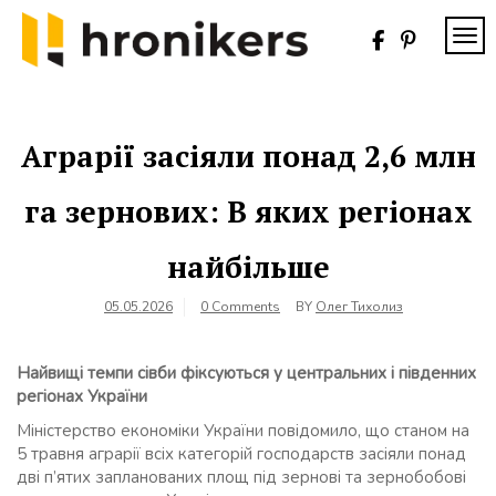
Skip
to
TOG
content
Хронікерс
Інформаційний
знак якості
Аграрії засіяли понад 2,6 млн
га зернових: В яких регіонах
найбільше
05.05.2026
0 Comments
BY
Олег Тихолиз
Найвищі темпи сівби фіксуються у центральних і південних
регіонах України
Міністерство економіки України повідомило, що станом на
5 травня аграрії всіх категорій господарств засіяли понад
дві п’ятих запланованих площ під зернові та зернобобові