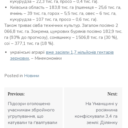
кукурудза – 22,3 тис. га, просо – 0,4 тис. га).
Київська область – 183,8 тис. га (пшениця – 25,6 тис. га,
ячмінь – 39 тис. га, горох – 5,5 тис. га, овес – 6 тис. га,
кукурудза – 107 тис. га, просо – 0,6 тис. га).
Також триває сівба технічних культур. Загалом посіяно 2
066,8 тис. га. Зокрема, цукрових буряків посіяно 182,9 тис.
га (93% до прогнозу), соняшнику – 1506,8 тис. га (30 %),
сої – 377,1 тис. га (18 %).
українські аграрії
вже засіяли 1,7 мільйонів гектарів
зернових
, – Мінекономіки
Posted in
Новини
Навігація
Previous:
Next:
записів
Підозри оголошено
На Уманщині у
учасникам збройного
росіянина
угрупування, що
конфіскували 3,4 га
катували та ґвалтували
землі: Ділянку