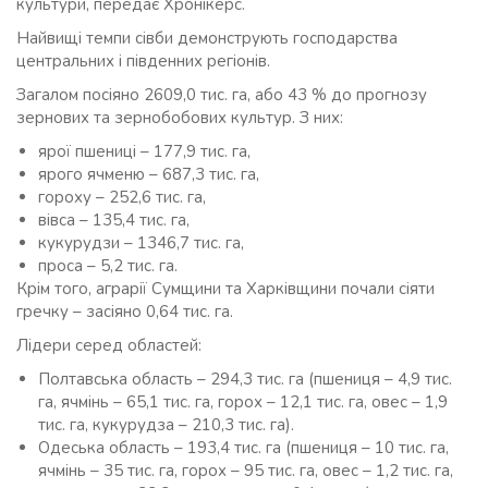
культури, передає Хронікерс.
Найвищі темпи сівби демонструють господарства
центральних і південних регіонів.
Загалом посіяно 2609,0 тис. га, або 43 % до прогнозу
зернових та зернобобових культур. З них:
ярої пшениці – 177,9 тис. га,
ярого ячменю – 687,3 тис. га,
гороху – 252,6 тис. га,
вівса – 135,4 тис. га,
кукурудзи – 1346,7 тис. га,
проса – 5,2 тис. га.
Крім того, аграрії Сумщини та Харківщини почали сіяти
гречку – засіяно 0,64 тис. га.
Лідери серед областей:
Полтавська область – 294,3 тис. га (пшениця – 4,9 тис.
га, ячмінь – 65,1 тис. га, горох – 12,1 тис. га, овес – 1,9
тис. га, кукурудза – 210,3 тис. га).
Одеська область – 193,4 тис. га (пшениця – 10 тис. га,
ячмінь – 35 тис. га, горох – 95 тис. га, овес – 1,2 тис. га,