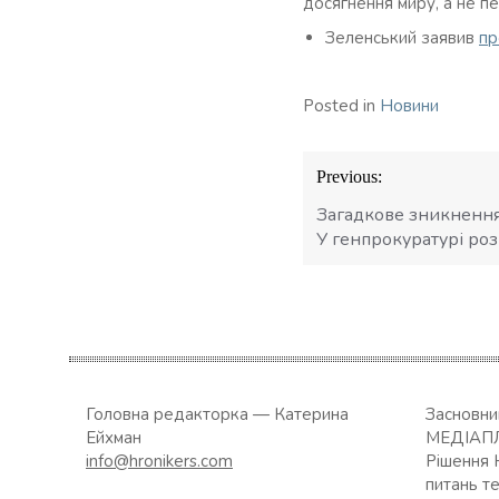
досягнення миру, а не пе
Зеленський заявив
пр
Posted in
Новини
Навігація
Previous:
записів
Загадкове зникнення 
У генпрокуратурі роз
Головна редакторка — Катерина
Засновн
Ейхман
МЕДІАП
info@hronikers.com
Рішення 
питань т