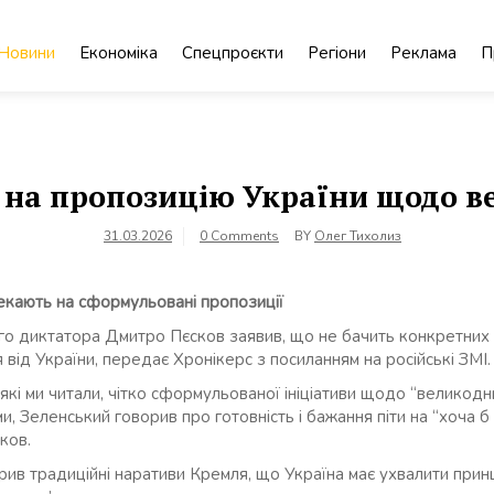
Новини
Економіка
Спецпроєкти
Регіони
Реклама
П
и на пропозицію України щодо в
31.03.2026
0 Comments
BY
Олег Тихолиз
екають на сформульовані пропозиції
го диктатора Дмитро Пєсков заявив, що не бачить конкретних
від України, передає Хронікерс з посиланням на російські ЗМІ.
 які ми читали, чітко сформульованої ініціативи щодо “великодн
и, Зеленський говорив про готовність і бажання піти на “хоча б
ков.
ив традиційні наративи Кремля, що Україна має ухвалити при