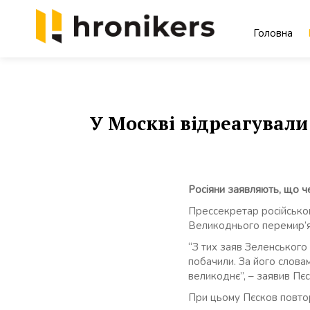
Skip
to
Головна
content
Хронікерс
Інформаційний знак якості
У Москві відреагувал
Росіяни заявляють, що ч
Прессекретар російсько
Великоднього перемир’я 
“З тих заяв Зеленського
побачили. За його словам
великоднє”, – заявив Пєс
При цьому Пєсков повтор