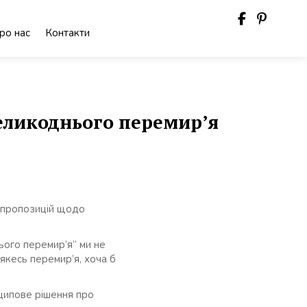
ро нас
Контакти
еликоднього перемир’я
 пропозицій щодо
ього перемир’я” ми не
 якесь перемир’я, хоча б
нципове рішення про