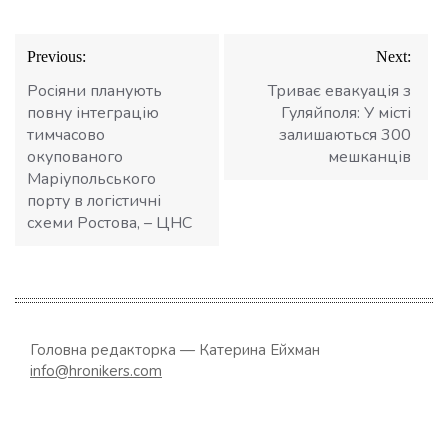
Навігація
Previous:
Next:
записів
Росіяни планують
Триває евакуація з
повну інтеграцію
Гуляйполя: У місті
тимчасово
залишаються 300
окупованого
мешканців
Маріупольського
порту в логістичні
схеми Ростова, – ЦНС
Головна редакторка — Катерина Ейхман
info@hronikers.com