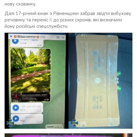
нову схованку.
Далі 17-річний юнак з Рівненщини забрав звідти вибухову
речовину та переніс її до різних схронів, які визначили
йому російські спецслужбісти.