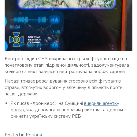
Контррозвідка СБУ викрила всіх трьох фігурантів ще на
початковому етапі підривної діяльності, задокументувала
кожного з них і завчасно нейтралізувала ворожі схрони.
Наразі триває розслідування стосовно всіх фігурантів
справи, втягнутих ворогом у злочинну діяльність проти
нашої держави.
Як писав «Хронікерс», на Сумщині
викрили агентку
росіян
, яка допомагала ворожим ракетам та дронам
оминати українську систему РЕБ
Posted in
Регіони