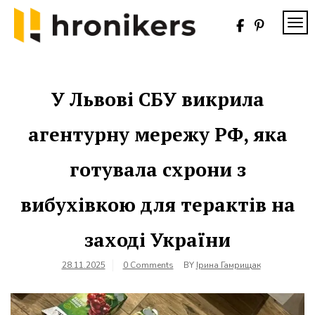
Skip
to
TOG
content
Хронікерс
Інформаційний
знак якості
У Львові СБУ викрила
агентурну мережу РФ, яка
готувала схрони з
вибухівкою для терактів на
заході України
28.11.2025
0 Comments
BY
Ірина Гамрищак