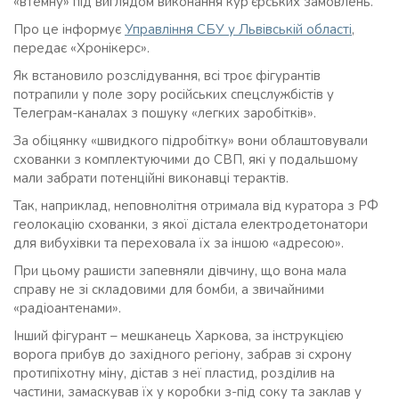
«втемну» під виглядом виконання кур’єрських замовлень.
Про це інформує
Управління СБУ у Львівській області
,
передає «Хронікерс».
Як встановило розслідування, всі троє фігурантів
потрапили у поле зору російських спецслужбістів у
Телеграм-каналах з пошуку «легких заробітків».
За обіцянку «швидкого підробітку» вони облаштовували
схованки з комплектуючими до СВП, які у подальшому
мали забрати потенційні виконавці терактів.
Так, наприклад, неповнолітня отримала від куратора з РФ
геолокацію схованки, з якої дістала електродетонатори
для вибухівки та переховала їх за іншою «адресою».
При цьому рашисти запевняли дівчину, що вона мала
справу не зі складовими для бомби, а звичайними
«радіоантенами».
Інший фігурант – мешканець Харкова, за інструкцією
ворога прибув до західного регіону, забрав зі схрону
протипіхотну міну, дістав з неї пластид, розділив на
частини, замаскував їх у коробки з-під соку та заклав у