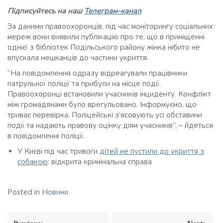
Підписуйтесь на наш
Телеграм-канал
За даними правоохоронців, під час моніторингу соціальних
мереж вони виявили публікацію про те, що в приміщенні
однієї з бібліотек Подільського району жінка нібито не
впускала мешканців до частини укриття.
“На повідомлення одразу відреагували працівники
патрульної поліції та прибули на місце події.
Правоохоронці встановили учасників інциденту. Конфлікт
між громадянами було врегульовано. Інформуємо, що
триває перевірка. Поліцейські з’ясовують усі обставини
події та надають правову оцінку діям учасників”, – йдеться
в повідомленні поліції.
У Києві під час тривоги
дітей не пустили до укриття з
собакою
: відкрита кримінальна справа
Posted in
Новини
Навігація