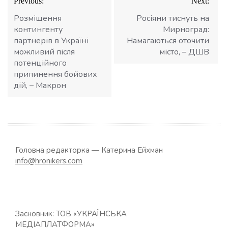
Previous:
Next:
записів
Розміщення
Росіяни тиснуть на
контингенту
Мирноград:
партнерів в Україні
Намагаються оточити
можливий після
місто, – ДШВ
потенційного
припинення бойових
дій, – Макрон
Головна редакторка — Катерина Ейхман
info@hronikers.com
Засновник: ТОВ «УКРАЇНСЬКА
МЕДІАПЛАТФОРМА»