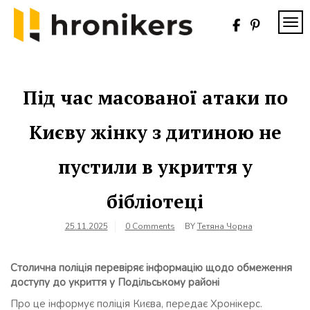
Skip
to
TOG
content
Хронікерс
Інформаційний
знак якості
Під час масованої атаки по
Києву жінку з дитиною не
пустили в укриття у
бібліотеці
25.11.2025
0 Comments
BY
Тетяна Чорна
Столична поліція перевіряє інформацію щодо обмеження
доступу до укриття у Подільському районі
Про це інформує поліція Києва, передає Хронікерс.