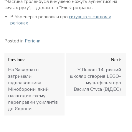
“Частина тролейбусів вимушено можуть зупинятися на
смугах руху”, – додають в “Електротрансі”.
В Укренерго розповіли про
ситуацію зі світлом у
регіонах
Posted in
Регіони
Навігація
Previous:
Next:
записів
На Закарпатті
У Львові 14-річний
затримали
школяр створив LEGO-
підполковника
мультфільм про
Міноборони, який
Василя Стуса (ВІДЕО)
налагодив схему
переправки ухилянтів
до Європи