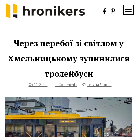
Skip
to
TOG
content
Хронікерс
Інформаційний
знак якості
Через перебої зі світлом у
Хмельницькому зупинилися
тролейбуси
05.11.2025
0 Comments
BY
Тетяна Чорна