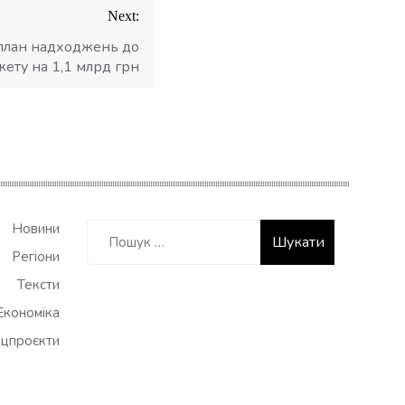
Next:
план надходжень до
ету на 1,1 млрд грн
Пошук:
Новини
Регіони
Тексти
Економіка
цпроєкти