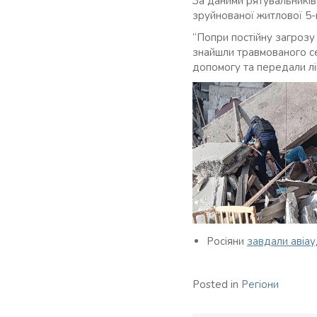
За даними рятувальників,
зруйнованої житлової 5-
“Попри постійну загроз
знайшли травмованого се
допомогу та передали лі
Росіяни
завдали авіау
Posted in
Регіони