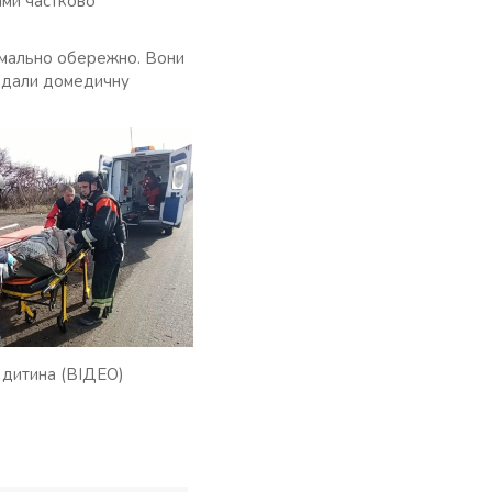
ами частково
имально обережно. Вони
надали домедичну
х дитина (ВІДЕО)