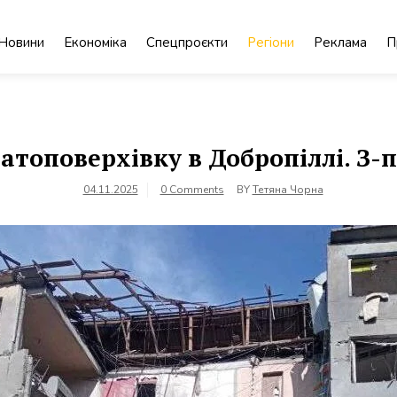
Новини
Економіка
Спецпроєкти
Регіони
Реклама
П
атоповерхівку в Добропіллі. З-п
04.11.2025
0 Comments
BY
Тетяна Чорна