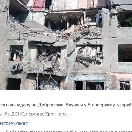
ого авіаудару по Добропіллю. Влучили у 5-поверхівку та зруйн
ужба ДСНС, передає Хронікерс.
леграм-канал