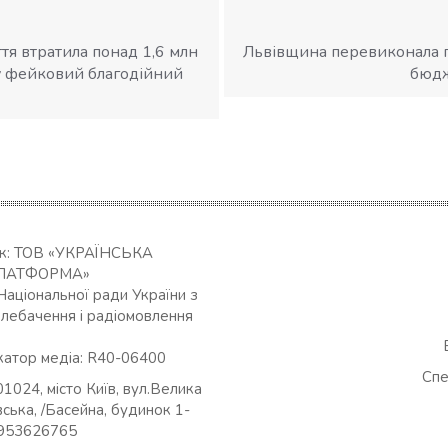
я втратила понад 1,6 млн
Львівщина перевиконала 
 у фейковий благодійний
бюдж
ик: ТОВ «УКРАЇНСЬКА
ЛАТФОРМА»
Національної ради України з
елебачення і радіомовлення
катор медіа: R40-06400
Спе
01024, місто Київ, вул.Велика
ська, /Басейна, будинок 1-
0953626765