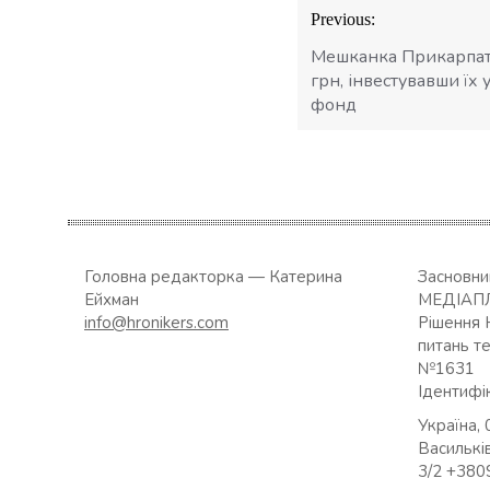
Навігація
Previous:
записів
Мешканка Прикарпатт
грн, інвестувавши їх
фонд
Головна редакторка — Катерина
Засновн
Ейхман
МЕДІАП
info@hronikers.com
Рішення 
питань т
№1631
Ідентифі
Україна, 
Васильків
3/2 +38