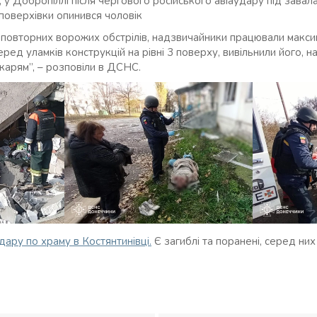
 у Добропіллі після чергового російського авіаудару під завал
поверхівки опинився чоловік
у повторних ворожих обстрілів, надзвичайники працювали макс
ред уламків конструкцій на рівні 3 поверху, вивільнили його, 
карям”, – розповіли в ДСНС.
дару по храму в Костянтинівці.
Є загиблі та поранені, серед ни