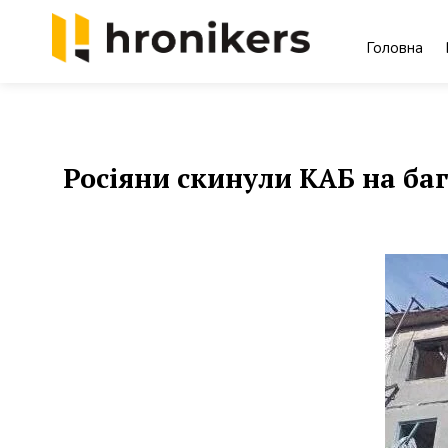
Skip
to
Головна
content
Хронікерс
Інформаційний знак якості
Росіяни скинули КАБ на баг