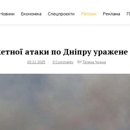
Новини
Економіка
Спецпроєкти
Регіони
Реклама
П
кетної атаки по Дніпру уражене
03.11.2025
0 Comments
BY
Тетяна Чорна