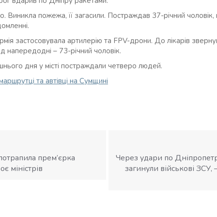
рог вдарив по Дніпру ракетами.
. Виникла пожежа, її загасили. Постраждав 37-річний чоловік, 
домленні.
рмія застосовувала артилерію та FPV-дрони. До лікарів зверн
д напередодні – 73-річний чоловік.
нього дня у місті постраждали четверо людей.
маршрутці та автівці на Сумщині
 потрапила прем’єрка
Через удари по Дніпропет
є міністрів
загинули військові ЗСУ, 