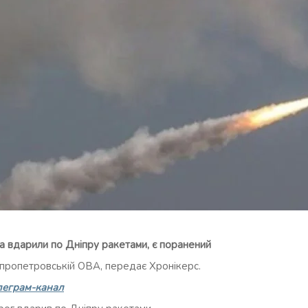
да вдарили по Дніпру ракетами, є поранений
іпропетровській ОВА, передає Хронікерс.
леграм-канал