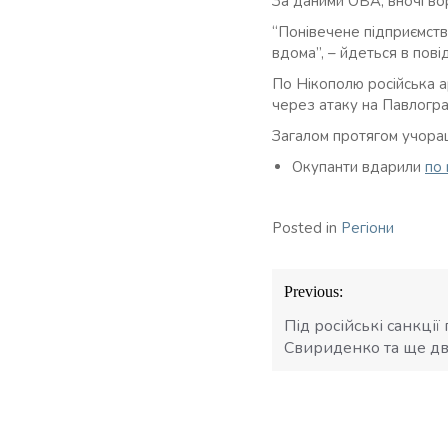
За даними ОВА, вночі во
“Понівечене підприємство
вдома”, – йдеться в пові
По Нікополю російська а
через атаку на Павлогра
Загалом протягом учораш
Окупанти вдарили
по 
Posted in
Регіони
Навігація
Previous:
записів
Під російські санкції
Свириденко та ще дво