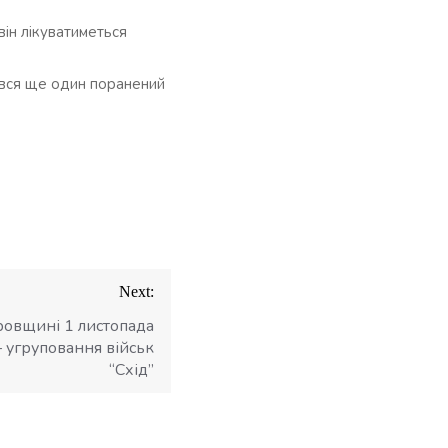
він лікуватиметься
увся ще один поранений
Next:
ровщині 1 листопада
– угруповання військ
“Схід”