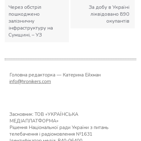
записів
Через обстріл
За добу в Україні
пошкоджено
ліквідовано 890
залізничну
окупантів
інфраструктуру на
Сумщині, – УЗ
Головна редакторка — Катерина Ейхман
info@hronikers.com
Засновник: ТОВ «УКРАЇНСЬКА
МЕДІАПЛАТФОРМА»
Рішення Національної ради України з питань
телебачення і радіомовлення №1631
Ідентифікатор медіа: R40-06400