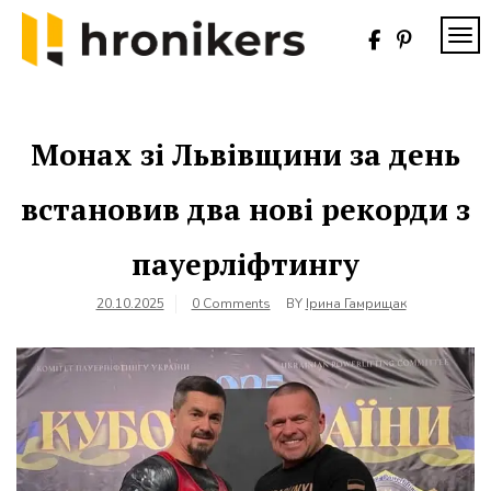
Skip
to
TOG
content
Хронікерс
Інформаційний
знак якості
Монах зі Львівщини за день
встановив два нові рекорди з
пауерліфтингу
20.10.2025
0 Comments
BY
Ірина Гамрищак