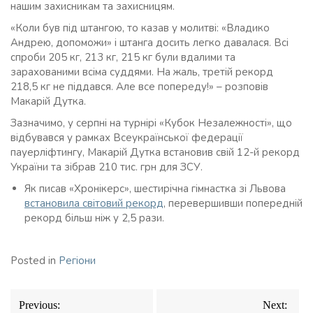
нашим захисникам та захисницям.
«Коли був під штангою, то казав у молитві: «Владико
Андрею, допоможи» і штанга досить легко давалася. Всі
спроби 205 кг, 213 кг, 215 кг були вдалими та
зарахованими всіма суддями. На жаль, третій рекорд
218,5 кг не піддався. Але все попереду!» – розповів
Макарій Дутка.
Зазначимо, у серпні на турнірі «Кубок Незалежності», що
відбувався у рамках Всеукраїнської федерації
пауерліфтингу, Макарій Дутка встановив свій 12-й рекорд
України та зібрав 210 тис. грн для ЗСУ.
Як писав «Хронікерс», шестирічна гімнастка зі Львова
встановила світовий рекорд
, перевершивши попередній
рекорд більш ніж у 2,5 рази.
Posted in
Регіони
Навігація
Previous:
Next: