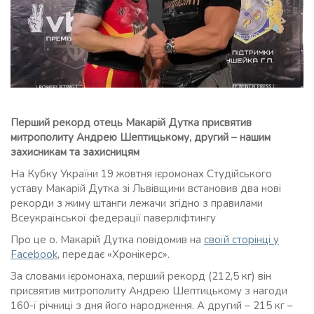
Перший рекорд отець Макарій Дутка присвятив
митрополиту Андрею Шептицькому, другий – нашим
захисникам та захисницям
На Кубку України 19 жовтня ієромонах Студійського
уставу Макарій Дутка зі Львівщини встановив два нові
рекорди з жиму штанги лежачи згідно з правилами
Всеукраїнської федерації паверліфтингу
Про це о. Макарій Дутка повідомив на
своїй сторінці у
Facebook
, передає «Хронікерс».
За словами ієромонаха, перший рекорд (212,5 кг) він
присвятив митрополиту Андрею Шептицькому з нагоди
160-ї річниці з дня його народження. А другий – 215 кг –