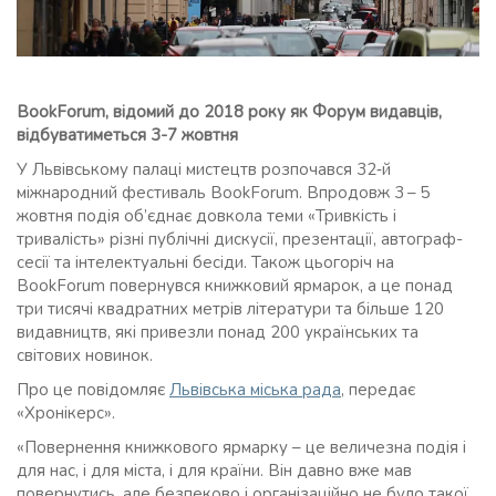
BookForum, відомий до 2018 року як Форум видавців,
відбуватиметься 3-7 жовтня
У Львівському палаці мистецтв розпочався 32‑й
міжнародний фестиваль BookForum. Впродовж 3 – 5
жовтня подія об’єднає довкола теми «Тривкість і
тривалість» різні публічні дискусії, презентації, автограф-
сесії та інтелектуальні бесіди. Також цьогоріч на
BookForum повернувся книжковий ярмарок, а це понад
три тисячі квадратних метрів літератури та більше 120
видавництв, які привезли понад 200 українських та
світових новинок.
Про це повідомляє
Львівська міська рада
, передає
«Хронікерс».
«Повернення книжкового ярмарку – це величезна подія і
для нас, і для міста, і для країни. Він давно вже мав
повернутись, але безпеково і організаційно не було такої