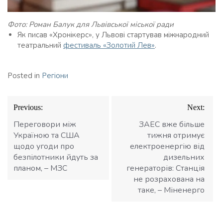
Фото: Роман Балук для Львівської міської ради
Як писав «Хронікерс», у Львові стартував міжнародний
театральний
фестиваль «Золотий Лев»
.
Posted in
Регіони
Навігація
Previous:
Next:
записів
Переговори між
ЗАЕС вже більше
Україною та США
тижня отримує
щодо угоди про
електроенергію від
безпілотники йдуть за
дизельних
планом, – МЗС
генераторів: Станція
не розрахована на
таке, – Міненерго