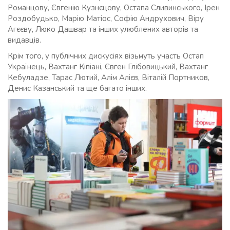
Романцову, Євгенію Кузнєцову, Остапа Сливинського, Ірен
Роздобудько, Марію Матіос, Софію Андрухович, Віру
Агєєву, Люко Дашвар та інших улюблених авторів та
видавців.
Крім того, у публічних дискусіях візьмуть участь Остап
Українець, Вахтанг Кіпіані, Євген Глібовицький, Вахтанг
Кебуладзе, Тарас Лютий, Алім Алієв, Віталій Портников,
Денис Казанський та ще багато інших.