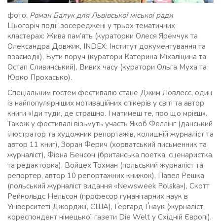
фото:
Роман Балук для Львівської міської ради
Цьогоріч події зосереджені у трьох тематичних
кластерах: Жива пам’ять (кураторки Олеся Яремчук та
Олександра Довжик, INDEX: Інститут документування та
взаємодії), Бути поруч (куратори Катерина Міхаліцина та
Остап Сливинський), Вивих часу (куратори Ольга Муха та
Юрко Прохасько).
Спеціальним гостем фестивалю стане Джим Ловлесс, один
із найпопулярніших мотиваційних спікерів у світі та автор
книги «Іди туди, де страшно. І матимеш те, про що мрієш».
Також у фестивалі візьмуть участь Якоб Феллінг (данський
ілюстратор та художник репортажів, колишній журналіст та
автор 11 книг), Зоран Ферич (хорватський письменник та
журналіст), Фіона Бенсон (британська поетка, сценаристка
та редакторка), Войцех Тохман (польський журналіст та
репортер, автор 10 репортажних книжок), Павел Решка
(польський журналіст видання «Newsweek Polska»), Скотт
Рейнольдс Нельсон (професор гуманітарних наук в
Університеті Джорджії, США), Ґергард Ґнаук (журналіст,
кореспондент німецької газети Die Welt у Східній Європі),