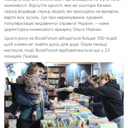
можливості. Відчуття єдності, яке ми сьогодні бачимо
серед видавців, серед людей, які приходять на ярмарок,
варте всіх зусиль. Це про мережування, єднання,
популяризацію видавничої справи в Україні», – каже
директорка книжкового ярмарку Ольга Мовчан.
Цього року на BookForum вібудеться більше 350 подій,
щоб кожен міг знайти щось для душі. Окрім палацу
мистецтв, події BookForum відбуватимуться ще у 23
локаціях Львова.