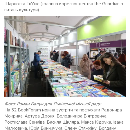
Шарлотта Гіґґінс (головна кореспондентка the Guardian з
питань культури).
Фото: Роман Балук для Львівської міської ради
На 32 BookForum можна зустріти та послухати Радомира
Мокрика, Артура Дроня, Володимира В’ятровича,
Ростислава Семківа, Василя Шкляра, Макса Кідрука, Івана
Малковича, Юрія Винничука, Олену Стяжкіну, Богдану