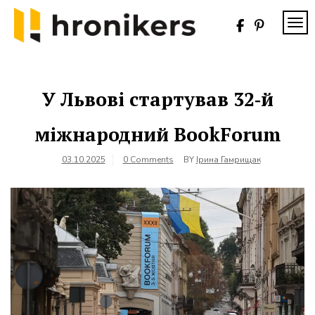
Skip
to
TOG
content
Хронікерс
Інформаційний
знак якості
У Львові стартував 32‑й
міжнародний BookForum
03.10.2025
0 Comments
BY
Ірина Гамрищак