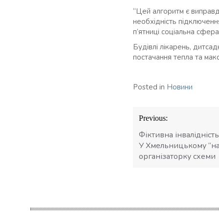
“Цей алгоритм є виправд
необхідність підключенн
п’ятниці соціальна сфера
Будівлі лікарень, дитса
постачання тепла та мак
Posted in
Новини
Навігація
Previous:
записів
Фіктивна інвалідність
У Хмельницькому “на
організаторку схеми