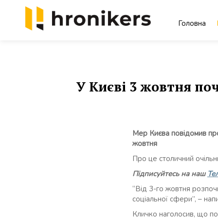
Skip
to
Головна
content
Хронікерс
Інформаційний знак якості
У Києві 3 жовтня по
Мер Києва повідомив про
жовтня
Про це столичний очільн
Підписуйтесь на наш
Те
“Від 3-го жовтня розпочи
соціальної сфери”, – напи
Кличко наголосив, що под