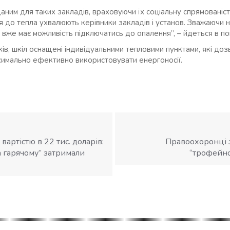
аним для таких закладів, враховуючи їх соціальну спрямованіст
я до тепла ухвалюють керівники закладів і установ. Зважаючи 
 вже має можливість підключатись до опалення”, – йдеться в по
дків, шкіл оснащені індивідуальними тепловими пунктами, які д
симально ефективно використовувати енергоносії.
 вартістю в 22 тис. доларів:
Правоохоронці 
 гарячому” затримали
“трофейної