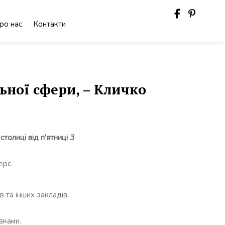
ро нас
Контакти
ьної сфери, – Кличко
олиці від п’ятниці 3
ерс.
в та інших закладів
вками.