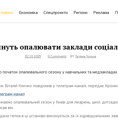
Новини
Економіка
Спецпроєкти
Регіони
Реклама
П
чнуть опалювати заклади соціал
02.10.2025
0 Comments
BY
Тетяна Чорна
 початок опалювального сезону у навчальних та медзакладах ст
ик Віталій Кличко повідомив у телеграм-каналі, передає Хронік
леграм-канал
наємо опалювальний сезон у Києві для лікарень, шкіл, дитсадкі
сав він.
ача тепла в ці установи виконується за їх індивідуальними зая