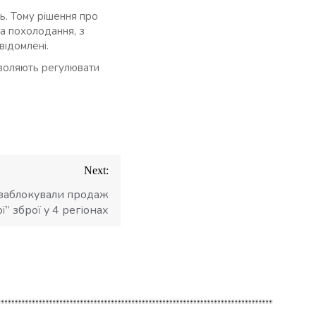
ь. Тому рішення про
на похолодання, з
відомлені.
озволяють регулювати
Next:
заблокували продаж
” зброї у 4 регіонах